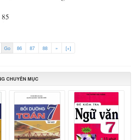
86
87
88
»
[+]
NG CHUYÊN MỤC