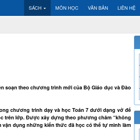
SÁCH
MÔN HỌC
VĂN BẢN
LIÊN HỆ
 biên soạn theo chương trình mới của Bộ Giáo dục và Đào
rong chương trình dạy và học Toán 7 dưới dạng vở để
ọc trên lớp. Được xây dựng theo phương châm “không
 vận dụng những kiến thức đã học có thể tự mình làm