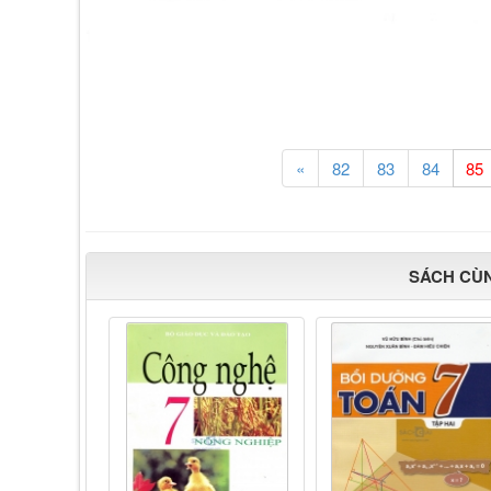
«
82
83
84
SÁCH CÙ