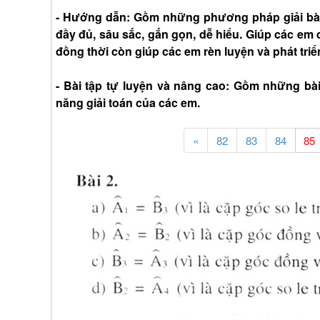
- Hướng dẫn: Gồm những phương pháp giải bài 
đầy đủ, sâu sắc, gắn gọn, dễ hiểu. Giúp các em 
đồng thời còn giúp các em rèn luyện và phát triể
- Bài tập tự luyện và nâng cao: Gồm những bà
năng giải toán của các em.
«
82
83
84