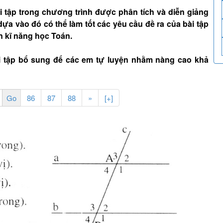
tập trong chương trình được phân tích và diễn giảng
dựa vào đó có thể làm tốt các yêu cầu đề ra của bài tập
n kĩ năng học Toán.
i tập bổ sung để các em tự luyện nhằm nàng cao khả
86
87
88
»
[+]