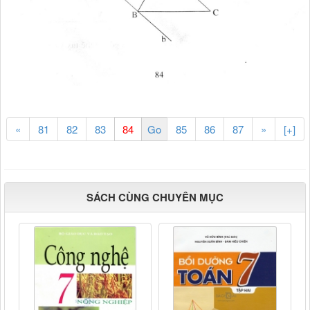
«
81
82
83
85
86
87
»
[+]
SÁCH CÙNG CHUYÊN MỤC