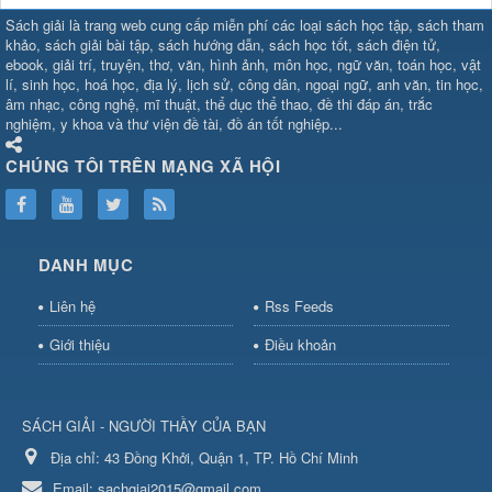
SHBET
⇔
78win
⇔
789BET
⇔
Sách giải là trang web cung cấp miễn phí các loại sách học tập, sách tham
https://789betcom0.com/
⇔
https://hi88.baby/
⇔
https://fun88.social/
⇔
khảo, sách giải bài tập, sách hướng dẫn, sách học tốt, sách điện tử,
ebook, giải trí, truyện, thơ, văn, hình ảnh, môn học, ngữ văn, toán học, vật
cái OPEN88
⇔
CM88
⇔
u888
⇔
nổ
lí, sinh học, hoá học, địa lý, lịch sử, công dân, ngoại ngữ, anh văn, tin học,
hũ
⇔
https://gameb52a.club/
⇔
https://taixiuonl.com/
⇔
https://new8
âm nhạc, công nghệ, mĩ thuật, thể dục thể thao, đề thi đáp án, trắc
bài
⇔
bóng đá trực tiếp
⇔
fly88
nghiệm, y khoa và thư viện đề tài, đồ án tốt nghiệp...
select
⇔
https://xocdiaonline.ae
⇔
https://cm88.dad/
⇔
789bet
⇔
ht
hũ
⇔
F168
⇔
https://f168.tech/
⇔
cm88
⇔
https://hitclub88.studio/
CHÚNG TÔI TRÊN MẠNG XÃ HỘI
bet.com/
⇔
https://shbetz.net/
⇔
789WIN
⇔
BJ88
⇔
12bet
⇔
https
nha
cai
⇔
U888
⇔
https://b52club.pizza
⇔
https://frasimondo.com
⇔
ht
https://hitclubvn.ch/
⇔
91 club
⇔
55 club
⇔
8xbet
⇔
Tài xỉu
DANH MỤC
online
⇔
98win
⇔
https://hitclub.horse/
⇔
https://b52.clothing/
⇔
htt
nhà cái
⇔
hitclub
⇔
tài xỉu
⇔
iWin
⇔
Trang cá độ bóng đá
⇔
Kèo
Liên hệ
Rss Feeds
nhà
cái
⇔
https://xx88.vin/
⇔
bong88
⇔
nohu90
⇔
MM88
⇔
https://tt88
Giới thiệu
Điều khoản
hũ
⇔
Tai
Xiu
⇔
https://fly88.deal/
⇔
https://99okvip.digital/
⇔
https://98win21.l
rồi
⇔
mv66
⇔
https://luongson161.tv/
⇔
https://sc88.locker/
⇔
88be
SÁCH GIẢI - NGƯỜI THẦY CỦA BẠN
bet
⇔
X88
⇔
RR99
⇔
BL555
⇔
BL555
Địa chỉ:
⇔
KK55
43 Đồng Khởi, Quận 1, TP. Hồ Chí Minh
⇔
BL555
⇔
sunwin đổi thưởng
⇔
https://qs88.ninja/
⇔
https://qs88.world/
⇔
https://rr88it.com/
Email:
sachgiai2015@gmail.com