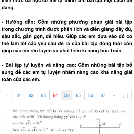
kiến thức đã học có thể tự mình làm bài tập một cách dễ
dàng.
- Hướng dẫn: Gồm những phương pháp giải bài tập
trong chương trình được phân tích và diễn giảng đầy đủ,
sâu sắc, gắn gọn, dễ hiểu. Giúp các em dựa vào đó có
thể làm tốt các yêu cầu đề ra của bài tập đồng thời còn
giúp các em rèn luyện và phát triển kĩ năng học Toán.
- Bài tập tự luyện và nâng cao: Gồm những bài tập bổ
sung để các em tự luyện nhằm nàng cao khả năng giải
toán của các em.
«
81
82
83
85
86
87
»
[+]