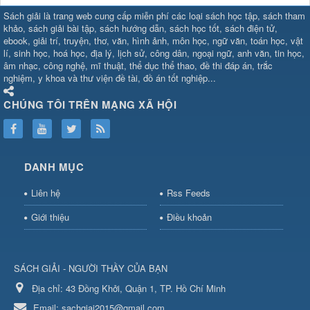
SHBET
⇔
78win
⇔
789BET
⇔
Sách giải là trang web cung cấp miễn phí các loại sách học tập, sách tham
https://789betcom0.com/
⇔
https://hi88.baby/
⇔
https://fun88.social/
⇔
khảo, sách giải bài tập, sách hướng dẫn, sách học tốt, sách điện tử,
ebook, giải trí, truyện, thơ, văn, hình ảnh, môn học, ngữ văn, toán học, vật
cái OPEN88
⇔
CM88
⇔
u888
⇔
nổ
lí, sinh học, hoá học, địa lý, lịch sử, công dân, ngoại ngữ, anh văn, tin học,
hũ
⇔
https://gameb52a.club/
⇔
https://taixiuonl.com/
⇔
https://new8
âm nhạc, công nghệ, mĩ thuật, thể dục thể thao, đề thi đáp án, trắc
bài
⇔
bóng đá trực tiếp
⇔
fly88
nghiệm, y khoa và thư viện đề tài, đồ án tốt nghiệp...
select
⇔
https://xocdiaonline.ae
⇔
https://cm88.dad/
⇔
789bet
⇔
ht
hũ
⇔
F168
⇔
https://f168.tech/
⇔
cm88
⇔
https://hitclub88.studio/
CHÚNG TÔI TRÊN MẠNG XÃ HỘI
bet.com/
⇔
https://shbetz.net/
⇔
789WIN
⇔
BJ88
⇔
12bet
⇔
https
nha
cai
⇔
U888
⇔
https://b52club.pizza
⇔
https://frasimondo.com
⇔
ht
https://hitclubvn.ch/
⇔
91 club
⇔
55 club
⇔
8xbet
⇔
Tài xỉu
DANH MỤC
online
⇔
98win
⇔
https://hitclub.horse/
⇔
https://b52.clothing/
⇔
htt
nhà cái
⇔
hitclub
⇔
tài xỉu
⇔
iWin
⇔
Trang cá độ bóng đá
⇔
Kèo
Liên hệ
Rss Feeds
nhà
cái
⇔
https://xx88.vin/
⇔
bong88
⇔
nohu90
⇔
MM88
⇔
https://tt88
Giới thiệu
Điều khoản
hũ
⇔
Tai
Xiu
⇔
https://fly88.deal/
⇔
https://99okvip.digital/
⇔
https://98win21.l
rồi
⇔
mv66
⇔
https://luongson161.tv/
⇔
https://sc88.locker/
⇔
88be
SÁCH GIẢI - NGƯỜI THẦY CỦA BẠN
bet
⇔
X88
⇔
RR99
⇔
BL555
⇔
BL555
Địa chỉ:
⇔
KK55
43 Đồng Khởi, Quận 1, TP. Hồ Chí Minh
⇔
BL555
⇔
sunwin đổi thưởng
⇔
https://qs88.ninja/
⇔
https://qs88.world/
⇔
https://rr88it.com/
Email:
sachgiai2015@gmail.com