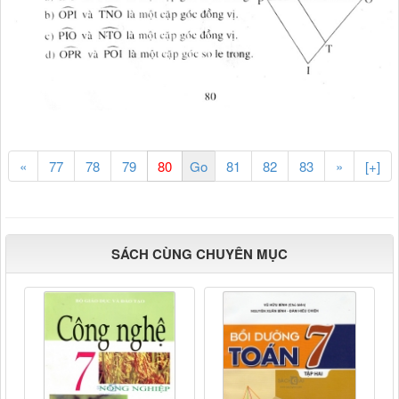
«
77
78
79
81
82
83
»
[+]
SÁCH CÙNG CHUYÊN MỤC