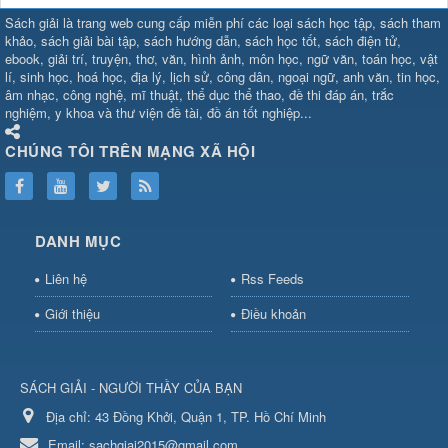
SHBET
⇔
789BET
⇔
Sách giải là trang web cung cấp miễn phí các loại sách học tập, sách tham
https://789betcom0.com/
⇔
https://hi88.baby/
⇔
https://fun88.social/
⇔
khảo, sách giải bài tập, sách hướng dẫn, sách học tốt, sách điện tử,
ebook, giải trí, truyện, thơ, văn, hình ảnh, môn học, ngữ văn, toán học, vật
cái OPEN88
⇔
CM88
⇔
u888
⇔
nổ
lí, sinh học, hoá học, địa lý, lịch sử, công dân, ngoại ngữ, anh văn, tin học,
hũ
⇔
https://gameb52a.club/
⇔
https://new88.biz/
⇔
https://new88.
âm nhạc, công nghệ, mĩ thuật, thể dục thể thao, đề thi đáp án, trắc
bài
⇔
bóng đá trực tiếp
⇔
fly88
nghiệm, y khoa và thư viện đề tài, đồ án tốt nghiệp...
select
⇔
https://xocdiaonline.ae
⇔
https://cm88.dad/
⇔
789bet
⇔
ht
hũ
⇔
F168
⇔
https://f168.tech/
⇔
cm88
⇔
https://hitclub88.studio/
CHÚNG TÔI TRÊN MẠNG XÃ HỘI
bet.com/
⇔
https://shbetz.net/
⇔
789WIN
⇔
BJ88
⇔
12bet
⇔
https
nha
cai
⇔
U888
⇔
https://b52club.pizza
⇔
https://frasimondo.com
⇔
ht
https://hitclubvn.ch/
⇔
91 club
⇔
55 club
⇔
8xbet
⇔
Tài xỉu
DANH MỤC
online
⇔
98win
⇔
https://hitclub.horse/
⇔
https://b52.clothing/
⇔
htt
nhà cái
⇔
hitclub
⇔
tài xỉu
⇔
iWin
⇔
Trang cá độ bóng đá
⇔
Kèo
Liên hệ
Rss Feeds
nhà
cái
⇔
https://xx88.vin/
⇔
bong88
⇔
nohu90
⇔
MM88
⇔
https://tt88
Giới thiệu
Điều khoản
hũ
⇔
https://fly88.deal/
⇔
https://sc88.locker/
⇔
https://keonhacai.d
⇔
BL555
⇔
KK55
⇔
BL555
⇔
sunwin đổi thưởng
⇔
https://qs88.ninja/
⇔
https://qs88.world/
⇔
https://rr88it.com/
SÁCH GIẢI - NGƯỜI THẦY CỦA BẠN
⇔
okfun
⇔
https://789bet.run/
⇔
S8
⇔
bắn cá đổi
thưởng
Địa chỉ:
⇔
bj88
43 Đồng Khởi, Quận 1, TP. Hồ Chí Minh
⇔
https://sc88.social/
⇔
hi88
⇔
sunwin
⇔
luongson1
số
Email:
sachgiai2015@gmail.com