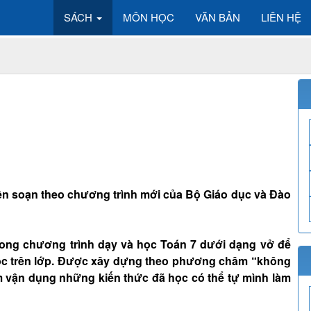
SÁCH
MÔN HỌC
VĂN BẢN
LIÊN HỆ
 biên soạn theo chương trình mới của Bộ Giáo dục và Đào
rong chương trình dạy và học Toán 7 dưới dạng vở để
ọc trên lớp. Được xây dựng theo phương châm “không
 vận dụng những kiến thức đã học có thể tự mình làm