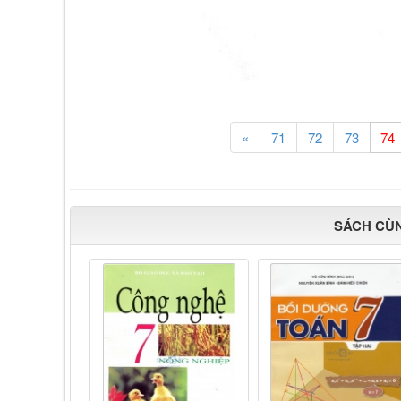
«
71
72
73
SÁCH CÙ