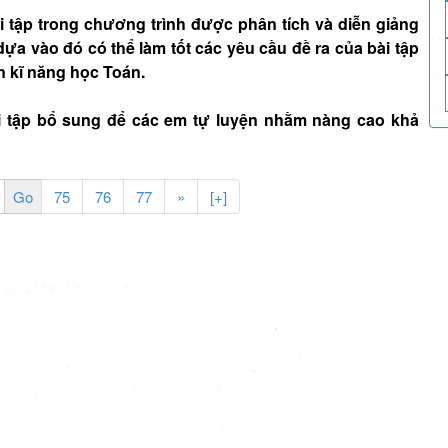
tập trong chương trình được phân tích và diễn giảng
dựa vào đó có thể làm tốt các yêu cầu đề ra của bài tập
n kĩ năng học Toán.
i tập bổ sung để các em tự luyện nhằm nàng cao khả
75
76
77
»
[+]