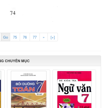
75
76
77
»
[+]
NG CHUYÊN MỤC