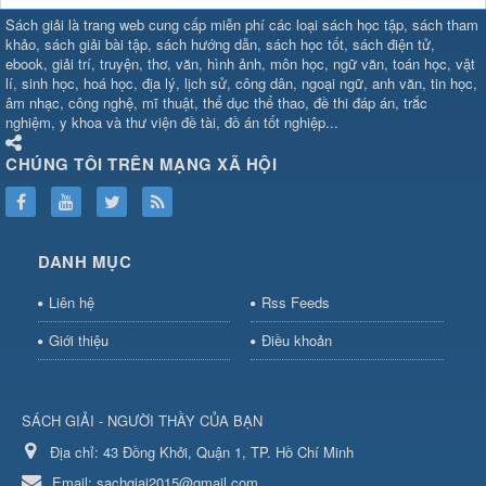
SHBET
⇔
789BET
⇔
Sách giải là trang web cung cấp miễn phí các loại sách học tập, sách tham
https://789betcom0.com/
⇔
https://hi88.baby/
⇔
https://fun88.social/
⇔
khảo, sách giải bài tập, sách hướng dẫn, sách học tốt, sách điện tử,
ebook, giải trí, truyện, thơ, văn, hình ảnh, môn học, ngữ văn, toán học, vật
cái OPEN88
⇔
CM88
⇔
u888
⇔
nổ
lí, sinh học, hoá học, địa lý, lịch sử, công dân, ngoại ngữ, anh văn, tin học,
hũ
⇔
https://gameb52a.club/
⇔
https://new88.biz/
⇔
https://new88.
âm nhạc, công nghệ, mĩ thuật, thể dục thể thao, đề thi đáp án, trắc
bài
⇔
bóng đá trực tiếp
⇔
fly88
nghiệm, y khoa và thư viện đề tài, đồ án tốt nghiệp...
select
⇔
https://xocdiaonline.ae
⇔
https://cm88.dad/
⇔
789bet
⇔
ht
hũ
⇔
F168
⇔
https://f168.tech/
⇔
cm88
⇔
https://hitclub88.studio/
CHÚNG TÔI TRÊN MẠNG XÃ HỘI
bet.com/
⇔
https://shbetz.net/
⇔
789WIN
⇔
BJ88
⇔
12bet
⇔
https
nha
cai
⇔
U888
⇔
https://b52club.pizza
⇔
https://frasimondo.com
⇔
ht
https://hitclubvn.ch/
⇔
91 club
⇔
55 club
⇔
8xbet
⇔
Tài xỉu
DANH MỤC
online
⇔
98win
⇔
https://hitclub.horse/
⇔
https://b52.clothing/
⇔
htt
nhà cái
⇔
hitclub
⇔
tài xỉu
⇔
iWin
⇔
Trang cá độ bóng đá
⇔
Kèo
Liên hệ
Rss Feeds
nhà
cái
⇔
https://xx88.vin/
⇔
bong88
⇔
nohu90
⇔
MM88
⇔
https://tt88
Giới thiệu
Điều khoản
hũ
⇔
https://fly88.deal/
⇔
https://sc88.locker/
⇔
https://keonhacai.d
⇔
BL555
⇔
KK55
⇔
BL555
⇔
sunwin đổi thưởng
⇔
https://qs88.ninja/
⇔
https://qs88.world/
⇔
https://rr88it.com/
SÁCH GIẢI - NGƯỜI THẦY CỦA BẠN
⇔
okfun
⇔
https://789bet.run/
⇔
S8
⇔
bắn cá đổi
thưởng
Địa chỉ:
⇔
bj88
43 Đồng Khởi, Quận 1, TP. Hồ Chí Minh
⇔
https://sc88.social/
⇔
hi88
⇔
sunwin
⇔
luongson1
số
Email:
sachgiai2015@gmail.com