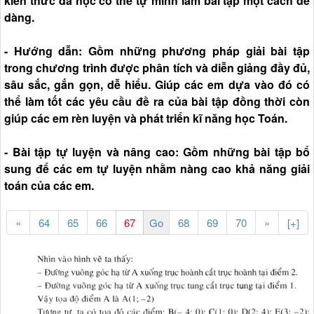
kiến thức đã học có thể tự mình làm bài tập một cách dễ
dàng.
- Hướng dẫn: Gồm những phương pháp giải bài tập
trong chương trình được phân tích và diễn giảng đầy đủ,
sâu sắc, gắn gọn, dễ hiểu. Giúp các em dựa vào đó có
thể làm tốt các yêu cầu đề ra của bài tập đồng thời còn
giúp các em rèn luyện và phát triển kĩ năng học Toán.
- Bài tập tự luyện và nâng cao: Gồm những bài tập bổ
sung để các em tự luyện nhằm nàng cao khả năng giải
toán của các em.
«
64
65
66
68
69
70
»
[+]