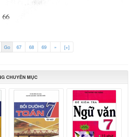
67
68
69
»
[+]
NG CHUYÊN MỤC