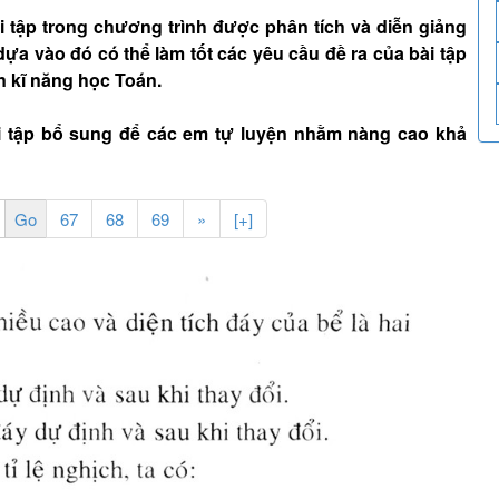
tập trong chương trình được phân tích và diễn giảng
dựa vào đó có thể làm tốt các yêu cầu đề ra của bài tập
n kĩ năng học Toán.
i tập bổ sung để các em tự luyện nhằm nàng cao khả
67
68
69
»
[+]