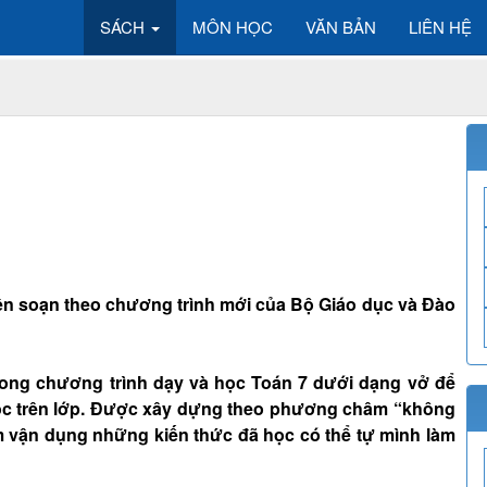
SÁCH
MÔN HỌC
VĂN BẢN
LIÊN HỆ
 biên soạn theo chương trình mới của Bộ Giáo dục và Đào
rong chương trình dạy và học Toán 7 dưới dạng vở để
ọc trên lớp. Được xây dựng theo phương châm “không
 vận dụng những kiến thức đã học có thể tự mình làm