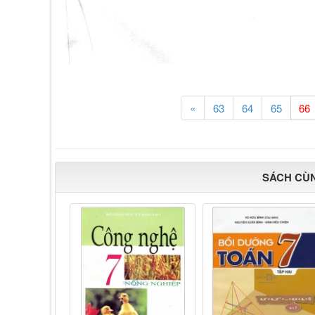
«
63
64
65
SÁCH CÙ