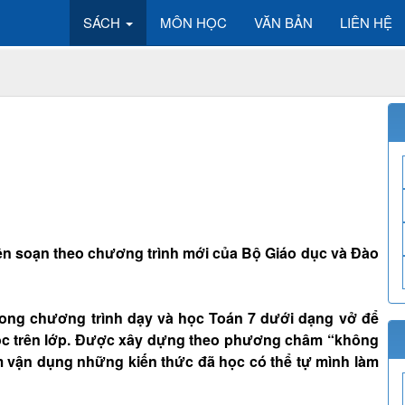
SÁCH
MÔN HỌC
VĂN BẢN
LIÊN HỆ
 biên soạn theo chương trình mới của Bộ Giáo dục và Đào
rong chương trình dạy và học Toán 7 dưới dạng vở để
ọc trên lớp. Được xây dựng theo phương châm “không
 vận dụng những kiến thức đã học có thể tự mình làm