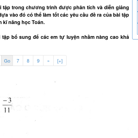
tập trong chương trình được phân tích và diễn giảng
dựa vào đó có thể làm tốt các yêu cầu đề ra của bài tập
n kĩ năng học Toán.
i tập bổ sung để các em tự luyện nhằm nàng cao khả
7
8
9
»
[+]