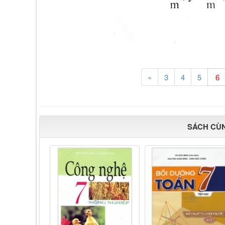
«
3
4
5
SÁCH CÙ