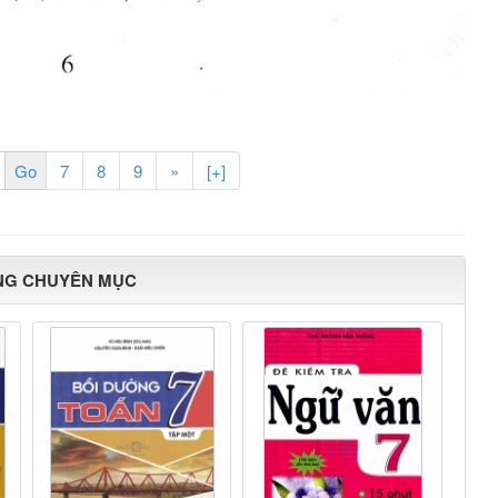
7
8
9
»
[+]
NG CHUYÊN MỤC