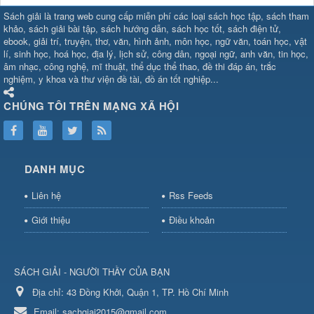
SHBET
⇔
78win
⇔
789BET
⇔
Sách giải là trang web cung cấp miễn phí các loại sách học tập, sách tham
https://789betcom0.com/
⇔
https://hi88.baby/
⇔
https://fun88.social/
⇔
khảo, sách giải bài tập, sách hướng dẫn, sách học tốt, sách điện tử,
ebook, giải trí, truyện, thơ, văn, hình ảnh, môn học, ngữ văn, toán học, vật
cái OPEN88
⇔
CM88
⇔
u888
⇔
nổ
lí, sinh học, hoá học, địa lý, lịch sử, công dân, ngoại ngữ, anh văn, tin học,
hũ
⇔
https://gameb52a.club/
⇔
https://taixiuonl.com/
⇔
https://new8
âm nhạc, công nghệ, mĩ thuật, thể dục thể thao, đề thi đáp án, trắc
bài
⇔
bóng đá trực tiếp
⇔
fly88
nghiệm, y khoa và thư viện đề tài, đồ án tốt nghiệp...
select
⇔
https://xocdiaonline.ae
⇔
https://cm88.dad/
⇔
789bet
⇔
ht
hũ
⇔
F168
⇔
https://f168.tech/
⇔
cm88
⇔
https://hitclub88.studio/
CHÚNG TÔI TRÊN MẠNG XÃ HỘI
bet.com/
⇔
https://shbetz.net/
⇔
789WIN
⇔
BJ88
⇔
12bet
⇔
https
nha
cai
⇔
U888
⇔
https://b52club.pizza
⇔
https://frasimondo.com
⇔
ht
https://hitclubvn.ch/
⇔
91 club
⇔
55 club
⇔
8xbet
⇔
Tài xỉu
DANH MỤC
online
⇔
98win
⇔
https://hitclub.horse/
⇔
https://b52.clothing/
⇔
htt
nhà cái
⇔
hitclub
⇔
tài xỉu
⇔
iWin
⇔
Trang cá độ bóng đá
⇔
Kèo
Liên hệ
Rss Feeds
nhà
cái
⇔
https://xx88.vin/
⇔
bong88
⇔
nohu90
⇔
MM88
⇔
https://tt88
Giới thiệu
Điều khoản
hũ
⇔
Tai
Xiu
⇔
https://fly88.deal/
⇔
https://99okvip.digital/
⇔
https://98win21.l
rồi
⇔
mv66
⇔
https://luongson161.tv/
⇔
https://sc88.locker/
⇔
88be
SÁCH GIẢI - NGƯỜI THẦY CỦA BẠN
bet
⇔
X88
⇔
RR99
⇔
BL555
⇔
BL555
Địa chỉ:
⇔
KK55
43 Đồng Khởi, Quận 1, TP. Hồ Chí Minh
⇔
BL555
⇔
sunwin đổi thưởng
⇔
https://qs88.ninja/
⇔
https://qs88.world/
⇔
https://rr88it.com/
Email:
sachgiai2015@gmail.com