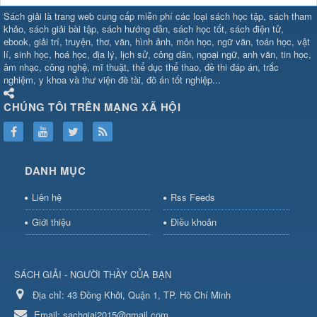
SHBET
⇔
78win
⇔
789BET
⇔
Sách giải là trang web cung cấp miễn phí các loại sách học tập, sách tham
https://789betcom0.com/
⇔
https://hi88.baby/
⇔
https://fun88.social/
⇔
khảo, sách giải bài tập, sách hướng dẫn, sách học tốt, sách điện tử,
ebook, giải trí, truyện, thơ, văn, hình ảnh, môn học, ngữ văn, toán học, vật
cái OPEN88
⇔
CM88
⇔
u888
⇔
nổ
lí, sinh học, hoá học, địa lý, lịch sử, công dân, ngoại ngữ, anh văn, tin học,
hũ
⇔
https://gameb52a.club/
⇔
https://taixiuonl.com/
⇔
https://new8
âm nhạc, công nghệ, mĩ thuật, thể dục thể thao, đề thi đáp án, trắc
bài
⇔
bóng đá trực tiếp
⇔
fly88
nghiệm, y khoa và thư viện đề tài, đồ án tốt nghiệp...
select
⇔
https://xocdiaonline.ae
⇔
https://cm88.dad/
⇔
789bet
⇔
ht
hũ
⇔
F168
⇔
https://f168.tech/
⇔
cm88
⇔
https://hitclub88.studio/
CHÚNG TÔI TRÊN MẠNG XÃ HỘI
bet.com/
⇔
https://shbetz.net/
⇔
789WIN
⇔
BJ88
⇔
12bet
⇔
https
nha
cai
⇔
U888
⇔
https://b52club.pizza
⇔
https://frasimondo.com
⇔
ht
https://hitclubvn.ch/
⇔
91 club
⇔
55 club
⇔
8xbet
⇔
Tài xỉu
DANH MỤC
online
⇔
98win
⇔
https://hitclub.horse/
⇔
https://b52.clothing/
⇔
htt
nhà cái
⇔
hitclub
⇔
tài xỉu
⇔
iWin
⇔
Trang cá độ bóng đá
⇔
Kèo
Liên hệ
Rss Feeds
nhà
cái
⇔
https://xx88.vin/
⇔
bong88
⇔
nohu90
⇔
MM88
⇔
https://tt88
Giới thiệu
Điều khoản
hũ
⇔
Tai
Xiu
⇔
https://fly88.deal/
⇔
https://99okvip.digital/
⇔
https://98win21.l
rồi
⇔
mv66
⇔
https://luongson161.tv/
⇔
https://sc88.locker/
⇔
88be
SÁCH GIẢI - NGƯỜI THẦY CỦA BẠN
bet
⇔
X88
⇔
RR99
⇔
BL555
⇔
BL555
Địa chỉ:
⇔
KK55
43 Đồng Khởi, Quận 1, TP. Hồ Chí Minh
⇔
BL555
⇔
sunwin đổi thưởng
⇔
https://qs88.ninja/
⇔
https://qs88.world/
⇔
https://rr88it.com/
Email:
sachgiai2015@gmail.com