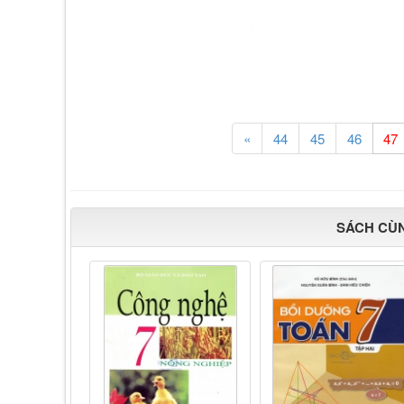
«
44
45
46
SÁCH CÙ