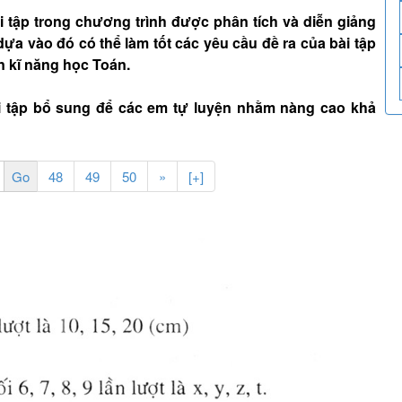
tập trong chương trình được phân tích và diễn giảng
dựa vào đó có thể làm tốt các yêu cầu đề ra của bài tập
n kĩ năng học Toán.
i tập bổ sung để các em tự luyện nhằm nàng cao khả
48
49
50
»
[+]