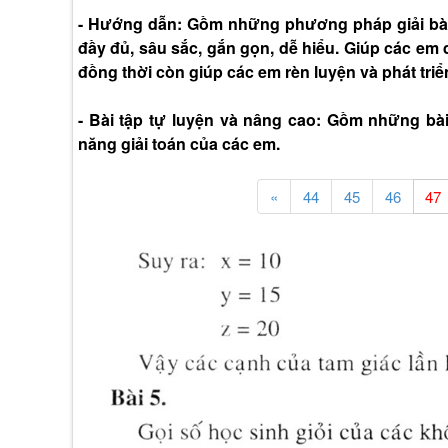
- Hướng dẫn: Gồm những phương pháp giải bài 
đầy đủ, sâu sắc, gắn gọn, dễ hiểu. Giúp các em 
đồng thời còn giúp các em rèn luyện và phát triể
- Bài tập tự luyện và nâng cao: Gồm những bà
năng giải toán của các em.
«
44
45
46