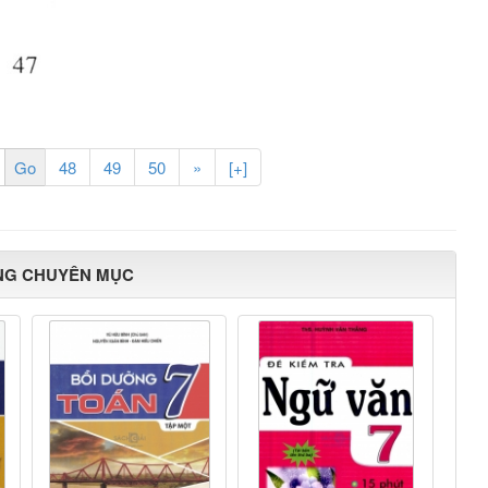
48
49
50
»
[+]
NG CHUYÊN MỤC