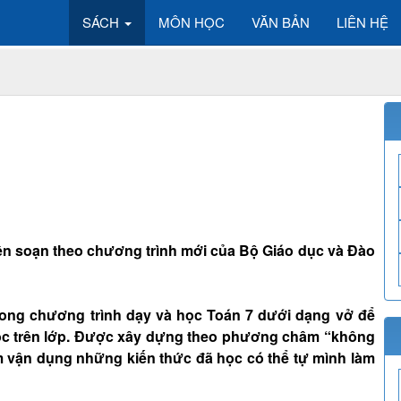
SÁCH
MÔN HỌC
VĂN BẢN
LIÊN HỆ
 biên soạn theo chương trình mới của Bộ Giáo dục và Đào
rong chương trình dạy và học Toán 7 dưới dạng vở để
ọc trên lớp. Được xây dựng theo phương châm “không
 vận dụng những kiến thức đã học có thể tự mình làm