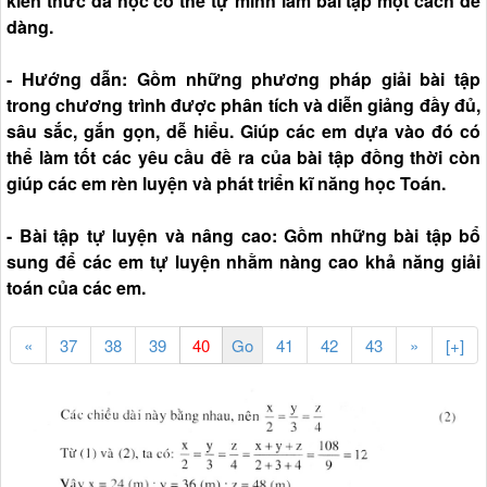
kiến thức đã học có thể tự mình làm bài tập một cách dễ
dàng.
- Hướng dẫn: Gồm những phương pháp giải bài tập
trong chương trình được phân tích và diễn giảng đầy đủ,
sâu sắc, gắn gọn, dễ hiểu. Giúp các em dựa vào đó có
thể làm tốt các yêu cầu đề ra của bài tập đồng thời còn
giúp các em rèn luyện và phát triển kĩ năng học Toán.
- Bài tập tự luyện và nâng cao: Gồm những bài tập bổ
sung để các em tự luyện nhằm nàng cao khả năng giải
toán của các em.
«
37
38
39
41
42
43
»
[+]