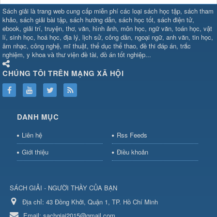
SHBET
⇔
78win
⇔
789BET
⇔
Sách giải là trang web cung cấp miễn phí các loại sách học tập, sách tham
https://789betcom0.com/
⇔
https://hi88.baby/
⇔
https://fun88.social/
⇔
khảo, sách giải bài tập, sách hướng dẫn, sách học tốt, sách điện tử,
ebook, giải trí, truyện, thơ, văn, hình ảnh, môn học, ngữ văn, toán học, vật
cái OPEN88
⇔
CM88
⇔
u888
⇔
nổ
lí, sinh học, hoá học, địa lý, lịch sử, công dân, ngoại ngữ, anh văn, tin học,
hũ
⇔
https://gameb52a.club/
⇔
https://taixiuonl.com/
⇔
https://new8
âm nhạc, công nghệ, mĩ thuật, thể dục thể thao, đề thi đáp án, trắc
bài
⇔
bóng đá trực tiếp
⇔
fly88
nghiệm, y khoa và thư viện đề tài, đồ án tốt nghiệp...
select
⇔
https://xocdiaonline.ae
⇔
https://cm88.dad/
⇔
789bet
⇔
ht
hũ
⇔
F168
⇔
https://f168.tech/
⇔
cm88
⇔
https://hitclub88.studio/
CHÚNG TÔI TRÊN MẠNG XÃ HỘI
bet.com/
⇔
https://shbetz.net/
⇔
789WIN
⇔
BJ88
⇔
12bet
⇔
https
nha
cai
⇔
U888
⇔
https://b52club.pizza
⇔
https://frasimondo.com
⇔
ht
https://hitclubvn.ch/
⇔
91 club
⇔
55 club
⇔
8xbet
⇔
Tài xỉu
DANH MỤC
online
⇔
98win
⇔
https://hitclub.horse/
⇔
https://b52.clothing/
⇔
htt
nhà cái
⇔
hitclub
⇔
tài xỉu
⇔
iWin
⇔
Trang cá độ bóng đá
⇔
Kèo
Liên hệ
Rss Feeds
nhà
cái
⇔
https://xx88.vin/
⇔
bong88
⇔
nohu90
⇔
MM88
⇔
https://tt88
Giới thiệu
Điều khoản
hũ
⇔
Tai
Xiu
⇔
https://fly88.deal/
⇔
https://99okvip.digital/
⇔
https://98win21.l
rồi
⇔
mv66
⇔
https://luongson161.tv/
⇔
https://sc88.locker/
⇔
88be
SÁCH GIẢI - NGƯỜI THẦY CỦA BẠN
bet
⇔
X88
⇔
RR99
⇔
BL555
⇔
BL555
Địa chỉ:
⇔
KK55
43 Đồng Khởi, Quận 1, TP. Hồ Chí Minh
⇔
BL555
⇔
sunwin đổi thưởng
⇔
https://qs88.ninja/
⇔
https://qs88.world/
⇔
https://rr88it.com/
Email:
sachgiai2015@gmail.com