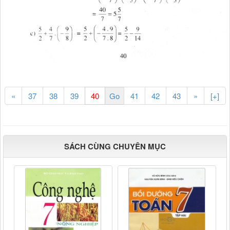
«
37
38
39
41
42
43
»
[+]
SÁCH CÙNG CHUYÊN MỤC