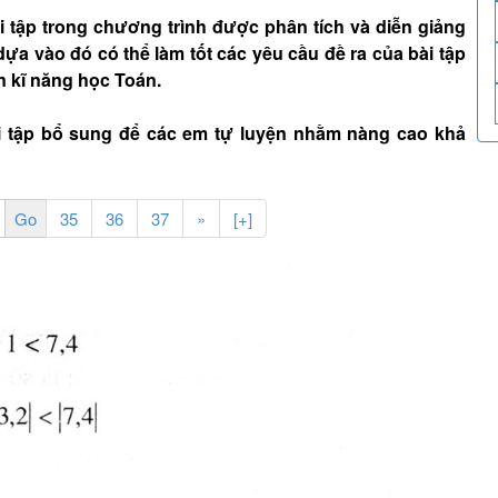
tập trong chương trình được phân tích và diễn giảng
dựa vào đó có thể làm tốt các yêu cầu đề ra của bài tập
n kĩ năng học Toán.
i tập bổ sung để các em tự luyện nhằm nàng cao khả
35
36
37
»
[+]