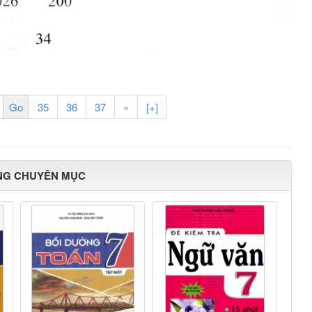
35
36
37
»
[+]
NG CHUYÊN MỤC