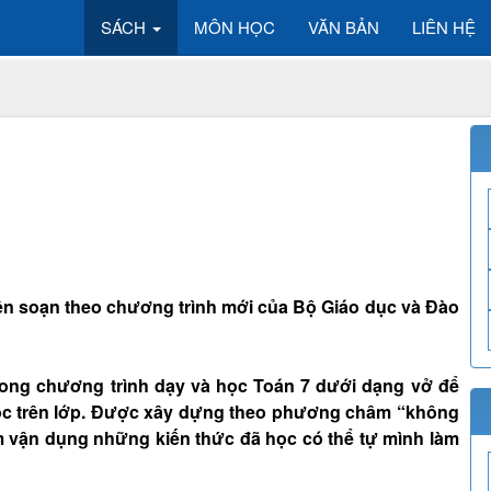
SÁCH
MÔN HỌC
VĂN BẢN
LIÊN HỆ
 biên soạn theo chương trình mới của Bộ Giáo dục và Đào
rong chương trình dạy và học Toán 7 dưới dạng vở để
ọc trên lớp. Được xây dựng theo phương châm “không
 vận dụng những kiến thức đã học có thể tự mình làm