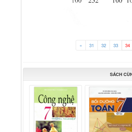
«
31
32
33
SÁCH CÙ