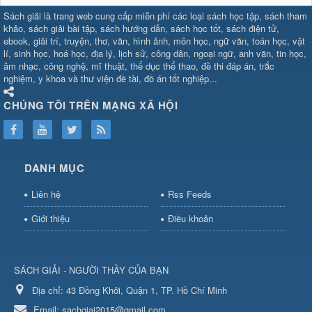
SHBET
⇔
789BET
⇔
Sách giải là trang web cung cấp miễn phí các loại sách học tập, sách tham
https://789betcom0.com/
⇔
https://hi88.baby/
⇔
https://fun88.social/
⇔
khảo, sách giải bài tập, sách hướng dẫn, sách học tốt, sách điện tử,
ebook, giải trí, truyện, thơ, văn, hình ảnh, môn học, ngữ văn, toán học, vật
cái OPEN88
⇔
CM88
⇔
u888
⇔
nổ
lí, sinh học, hoá học, địa lý, lịch sử, công dân, ngoại ngữ, anh văn, tin học,
hũ
⇔
https://gameb52a.club/
⇔
https://new88.biz/
⇔
https://new88.
âm nhạc, công nghệ, mĩ thuật, thể dục thể thao, đề thi đáp án, trắc
bài
⇔
bóng đá trực tiếp
⇔
fly88
nghiệm, y khoa và thư viện đề tài, đồ án tốt nghiệp...
select
⇔
https://xocdiaonline.ae
⇔
https://cm88.dad/
⇔
789bet
⇔
ht
hũ
⇔
F168
⇔
https://f168.tech/
⇔
cm88
⇔
https://hitclub88.studio/
CHÚNG TÔI TRÊN MẠNG XÃ HỘI
bet.com/
⇔
https://shbetz.net/
⇔
789WIN
⇔
BJ88
⇔
12bet
⇔
https
nha
cai
⇔
U888
⇔
https://b52club.pizza
⇔
https://frasimondo.com
⇔
ht
https://hitclubvn.ch/
⇔
91 club
⇔
55 club
⇔
8xbet
⇔
Tài xỉu
DANH MỤC
online
⇔
98win
⇔
https://hitclub.horse/
⇔
https://b52.clothing/
⇔
htt
nhà cái
⇔
hitclub
⇔
tài xỉu
⇔
iWin
⇔
Trang cá độ bóng đá
⇔
Kèo
Liên hệ
Rss Feeds
nhà
cái
⇔
https://xx88.vin/
⇔
bong88
⇔
nohu90
⇔
MM88
⇔
https://tt88
Giới thiệu
Điều khoản
hũ
⇔
https://fly88.deal/
⇔
https://sc88.locker/
⇔
https://keonhacai.d
⇔
BL555
⇔
KK55
⇔
BL555
⇔
sunwin đổi thưởng
⇔
https://qs88.ninja/
⇔
https://qs88.world/
⇔
https://rr88it.com/
SÁCH GIẢI - NGƯỜI THẦY CỦA BẠN
⇔
okfun
⇔
https://789bet.run/
⇔
S8
⇔
bắn cá đổi
thưởng
Địa chỉ:
⇔
bj88
43 Đồng Khởi, Quận 1, TP. Hồ Chí Minh
⇔
https://sc88.social/
⇔
hi88
⇔
sunwin
⇔
luongson1
số
Email:
sachgiai2015@gmail.com