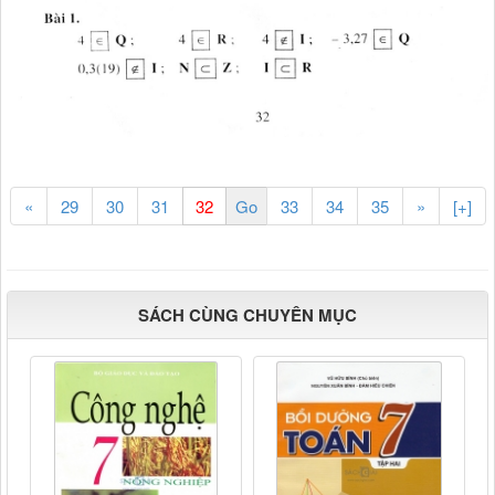
«
29
30
31
33
34
35
»
[+]
SÁCH CÙNG CHUYÊN MỤC