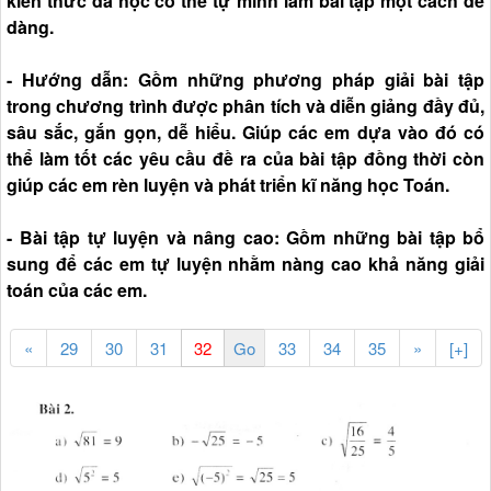
kiến thức đã học có thể tự mình làm bài tập một cách dễ
dàng.
- Hướng dẫn: Gồm những phương pháp giải bài tập
trong chương trình được phân tích và diễn giảng đầy đủ,
sâu sắc, gắn gọn, dễ hiểu. Giúp các em dựa vào đó có
thể làm tốt các yêu cầu đề ra của bài tập đồng thời còn
giúp các em rèn luyện và phát triển kĩ năng học Toán.
- Bài tập tự luyện và nâng cao: Gồm những bài tập bổ
sung để các em tự luyện nhằm nàng cao khả năng giải
toán của các em.
«
29
30
31
33
34
35
»
[+]