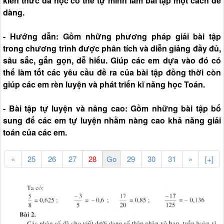
kiến thức đã học có thể tự mình làm bài tập một cách dễ
dàng.
- Hướng dẫn: Gồm những phương pháp giải bài tập
trong chương trình được phân tích và diễn giảng đầy đủ,
sâu sắc, gắn gọn, dễ hiểu. Giúp các em dựa vào đó có
thể làm tốt các yêu cầu đề ra của bài tập đồng thời còn
giúp các em rèn luyện và phát triển kĩ năng học Toán.
- Bài tập tự luyện và nâng cao: Gồm những bài tập bổ
sung để các em tự luyện nhằm nàng cao khả năng giải
toán của các em.
«
25
26
27
29
30
31
»
[+]