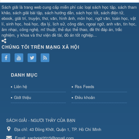
SHBET
⇔
78win
⇔
789BET
⇔
Sách giải là trang web cung cấp miễn phí các loại sách học tập, sách tham
https://789betcom0.com/
⇔
https://hi88.baby/
⇔
https://fun88.social/
⇔
khảo, sách giải bài tập, sách hướng dẫn, sách học tốt, sách điện tử,
ebook, giải trí, truyện, thơ, văn, hình ảnh, môn học, ngữ văn, toán học, vật
cái OPEN88
⇔
CM88
⇔
u888
⇔
nổ
lí, sinh học, hoá học, địa lý, lịch sử, công dân, ngoại ngữ, anh văn, tin học,
hũ
⇔
https://gameb52a.club/
⇔
https://taixiuonl.com/
⇔
https://new8
âm nhạc, công nghệ, mĩ thuật, thể dục thể thao, đề thi đáp án, trắc
bài
⇔
bóng đá trực tiếp
⇔
fly88
nghiệm, y khoa và thư viện đề tài, đồ án tốt nghiệp...
select
⇔
https://xocdiaonline.ae
⇔
https://cm88.dad/
⇔
789bet
⇔
ht
hũ
⇔
F168
⇔
https://f168.tech/
⇔
cm88
⇔
https://hitclub88.studio/
CHÚNG TÔI TRÊN MẠNG XÃ HỘI
bet.com/
⇔
https://shbetz.net/
⇔
789WIN
⇔
BJ88
⇔
12bet
⇔
https
nha
cai
⇔
U888
⇔
https://b52club.pizza
⇔
https://frasimondo.com
⇔
ht
https://hitclubvn.ch/
⇔
91 club
⇔
55 club
⇔
8xbet
⇔
Tài xỉu
DANH MỤC
online
⇔
98win
⇔
https://hitclub.horse/
⇔
https://b52.clothing/
⇔
htt
nhà cái
⇔
hitclub
⇔
tài xỉu
⇔
iWin
⇔
Trang cá độ bóng đá
⇔
Kèo
Liên hệ
Rss Feeds
nhà
cái
⇔
https://xx88.vin/
⇔
bong88
⇔
nohu90
⇔
MM88
⇔
https://tt88
Giới thiệu
Điều khoản
hũ
⇔
Tai
Xiu
⇔
https://fly88.deal/
⇔
https://99okvip.digital/
⇔
https://98win21.l
rồi
⇔
mv66
⇔
https://luongson161.tv/
⇔
https://sc88.locker/
⇔
88be
SÁCH GIẢI - NGƯỜI THẦY CỦA BẠN
bet
⇔
X88
⇔
RR99
⇔
BL555
⇔
BL555
Địa chỉ:
⇔
KK55
43 Đồng Khởi, Quận 1, TP. Hồ Chí Minh
⇔
BL555
⇔
sunwin đổi thưởng
⇔
https://qs88.ninja/
⇔
https://qs88.world/
⇔
https://rr88it.com/
Email:
sachgiai2015@gmail.com