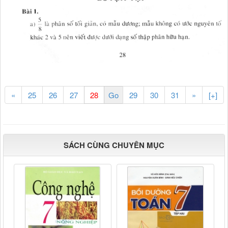
«
25
26
27
29
30
31
»
[+]
SÁCH CÙNG CHUYÊN MỤC