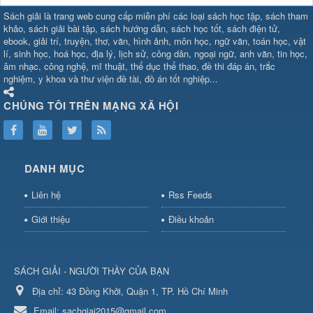
SHBET
⇔
78win
⇔
789BET
⇔
Sách giải là trang web cung cấp miễn phí các loại sách học tập, sách tham
https://789betcom0.com/
⇔
https://hi88.baby/
⇔
https://fun88.social/
⇔
khảo, sách giải bài tập, sách hướng dẫn, sách học tốt, sách điện tử,
ebook, giải trí, truyện, thơ, văn, hình ảnh, môn học, ngữ văn, toán học, vật
cái OPEN88
⇔
CM88
⇔
u888
⇔
nổ
lí, sinh học, hoá học, địa lý, lịch sử, công dân, ngoại ngữ, anh văn, tin học,
hũ
⇔
https://gameb52a.club/
⇔
https://taixiuonl.com/
⇔
https://new8
âm nhạc, công nghệ, mĩ thuật, thể dục thể thao, đề thi đáp án, trắc
bài
⇔
bóng đá trực tiếp
⇔
fly88
nghiệm, y khoa và thư viện đề tài, đồ án tốt nghiệp...
select
⇔
https://xocdiaonline.ae
⇔
https://cm88.dad/
⇔
789bet
⇔
ht
hũ
⇔
F168
⇔
https://f168.tech/
⇔
cm88
⇔
https://hitclub88.studio/
CHÚNG TÔI TRÊN MẠNG XÃ HỘI
bet.com/
⇔
https://shbetz.net/
⇔
789WIN
⇔
BJ88
⇔
12bet
⇔
https
nha
cai
⇔
U888
⇔
https://b52club.pizza
⇔
https://frasimondo.com
⇔
ht
https://hitclubvn.ch/
⇔
91 club
⇔
55 club
⇔
8xbet
⇔
Tài xỉu
DANH MỤC
online
⇔
98win
⇔
https://hitclub.horse/
⇔
https://b52.clothing/
⇔
htt
nhà cái
⇔
hitclub
⇔
tài xỉu
⇔
iWin
⇔
Trang cá độ bóng đá
⇔
Kèo
Liên hệ
Rss Feeds
nhà
cái
⇔
https://xx88.vin/
⇔
bong88
⇔
nohu90
⇔
MM88
⇔
https://tt88
Giới thiệu
Điều khoản
hũ
⇔
Tai
Xiu
⇔
https://fly88.deal/
⇔
https://99okvip.digital/
⇔
https://98win21.l
rồi
⇔
mv66
⇔
https://luongson161.tv/
⇔
https://sc88.locker/
⇔
88be
SÁCH GIẢI - NGƯỜI THẦY CỦA BẠN
bet
⇔
X88
⇔
RR99
⇔
BL555
⇔
BL555
Địa chỉ:
⇔
KK55
43 Đồng Khởi, Quận 1, TP. Hồ Chí Minh
⇔
BL555
⇔
sunwin đổi thưởng
⇔
https://qs88.ninja/
⇔
https://qs88.world/
⇔
https://rr88it.com/
Email:
sachgiai2015@gmail.com