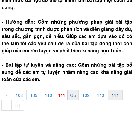
kiến thức đã học có thể tự mình làm bài tập một cách dễ
dàng.
- Hướng dẫn: Gồm những phương pháp giải bài tập
trong chương trình được phân tích và diễn giảng đầy đủ,
sâu sắc, gắn gọn, dễ hiểu. Giúp các em dựa vào đó có
thể làm tốt các yêu cầu đề ra của bài tập đồng thời còn
giúp các em rèn luyện và phát triển kĩ năng học Toán.
- Bài tập tự luyện và nâng cao: Gồm những bài tập bổ
sung để các em tự luyện nhằm nàng cao khả năng giải
toán của các em.
«
108
109
110
109
110
111
»
[+]