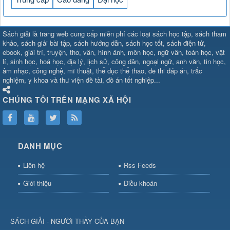
SHBET
⇔
78win
⇔
789BET
⇔
Sách giải là trang web cung cấp miễn phí các loại sách học tập, sách tham
https://789betcom0.com/
⇔
https://hi88.baby/
⇔
https://fun88.social/
⇔
khảo, sách giải bài tập, sách hướng dẫn, sách học tốt, sách điện tử,
ebook, giải trí, truyện, thơ, văn, hình ảnh, môn học, ngữ văn, toán học, vật
cái OPEN88
⇔
CM88
⇔
u888
⇔
nổ
lí, sinh học, hoá học, địa lý, lịch sử, công dân, ngoại ngữ, anh văn, tin học,
hũ
⇔
https://gameb52a.club/
⇔
https://taixiuonl.com/
⇔
https://new8
âm nhạc, công nghệ, mĩ thuật, thể dục thể thao, đề thi đáp án, trắc
bài
⇔
bóng đá trực tiếp
⇔
fly88
nghiệm, y khoa và thư viện đề tài, đồ án tốt nghiệp...
select
⇔
https://xocdiaonline.ae
⇔
https://cm88.dad/
⇔
789bet
⇔
ht
hũ
⇔
F168
⇔
https://f168.tech/
⇔
cm88
⇔
https://hitclub88.studio/
CHÚNG TÔI TRÊN MẠNG XÃ HỘI
bet.com/
⇔
https://shbetz.net/
⇔
789WIN
⇔
BJ88
⇔
12bet
⇔
https
nha
cai
⇔
U888
⇔
https://b52club.pizza
⇔
https://frasimondo.com
⇔
ht
https://hitclubvn.ch/
⇔
91 club
⇔
55 club
⇔
8xbet
⇔
Tài xỉu
DANH MỤC
online
⇔
98win
⇔
https://hitclub.horse/
⇔
https://b52.clothing/
⇔
htt
nhà cái
⇔
hitclub
⇔
tài xỉu
⇔
iWin
⇔
Trang cá độ bóng đá
⇔
Kèo
Liên hệ
Rss Feeds
nhà
cái
⇔
https://xx88.vin/
⇔
bong88
⇔
nohu90
⇔
MM88
⇔
https://tt88
Giới thiệu
Điều khoản
hũ
⇔
Tai
Xiu
⇔
https://fly88.deal/
⇔
https://99okvip.digital/
⇔
https://98win21.l
rồi
⇔
mv66
⇔
https://luongson161.tv/
⇔
https://sc88.locker/
⇔
88be
SÁCH GIẢI - NGƯỜI THẦY CỦA BẠN
bet
⇔
X88
⇔
RR99
⇔
BL555