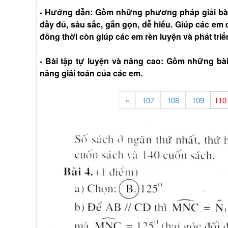
- Hướng dẫn: Gồm những phương pháp giải bài 
đầy đủ, sâu sắc, gắn gọn, dễ hiểu. Giúp các em 
đồng thời còn giúp các em rèn luyện và phát triể
- Bài tập tự luyện và nâng cao: Gồm những bà
năng giải toán của các em.
«
107
108
109