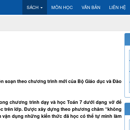
SÁCH
MÔN HỌC
VĂN BẢN
LIÊN HỆ
 biên soạn theo chương trình mới của Bộ Giáo dục và Đào
rong chương trình dạy và học Toán 7 dưới dạng vở để
ọc trên lớp. Được xây dựng theo phương châm “không
 vận dụng những kiến thức đã học có thể tự mình làm