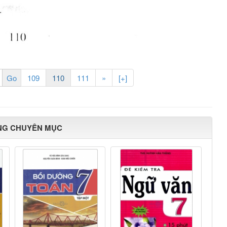
109
110
111
»
[+]
NG CHUYÊN MỤC