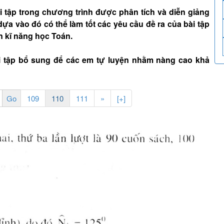
tập trong chương trình được phân tích và diễn giảng
dựa vào đó có thể làm tốt các yêu cầu đề ra của bài tập
n kĩ năng học Toán.
i tập bổ sung để các em tự luyện nhằm nàng cao khả
109
110
111
»
[+]