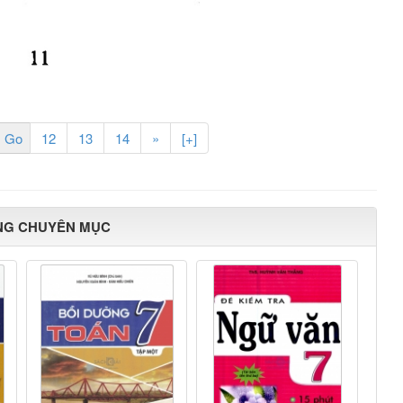
12
13
14
»
[+]
NG CHUYÊN MỤC