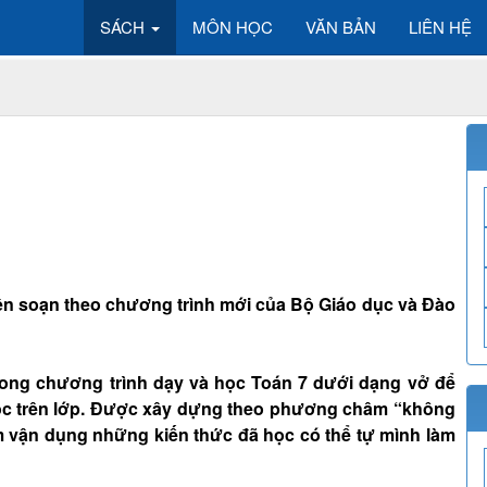
SÁCH
MÔN HỌC
VĂN BẢN
LIÊN HỆ
 biên soạn theo chương trình mới của Bộ Giáo dục và Đào
rong chương trình dạy và học Toán 7 dưới dạng vở để
ọc trên lớp. Được xây dựng theo phương châm “không
 vận dụng những kiến thức đã học có thể tự mình làm