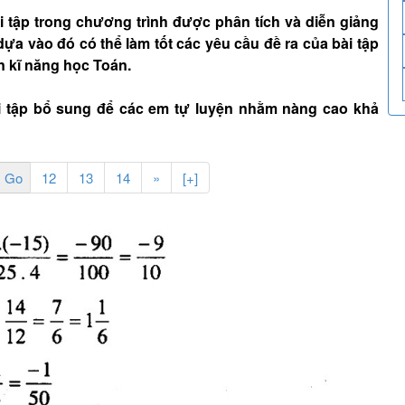
tập trong chương trình được phân tích và diễn giảng
dựa vào đó có thể làm tốt các yêu cầu đề ra của bài tập
n kĩ năng học Toán.
i tập bổ sung để các em tự luyện nhằm nàng cao khả
12
13
14
»
[+]