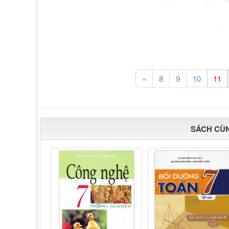
«
8
9
10
SÁCH CÙ