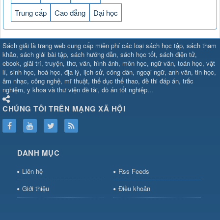
Trung cấp
Cao đẳng
Đại học
SHBET
⇔
789BET
⇔
Sách giải là trang web cung cấp miễn phí các loại sách học tập, sách tham
https://789betcom0.com/
⇔
https://hi88.baby/
⇔
https://fun88.social/
⇔
khảo, sách giải bài tập, sách hướng dẫn, sách học tốt, sách điện tử,
ebook, giải trí, truyện, thơ, văn, hình ảnh, môn học, ngữ văn, toán học, vật
cái OPEN88
⇔
CM88
⇔
u888
⇔
nổ
lí, sinh học, hoá học, địa lý, lịch sử, công dân, ngoại ngữ, anh văn, tin học,
hũ
⇔
https://gameb52a.club/
⇔
https://new88.biz/
⇔
https://new88.
âm nhạc, công nghệ, mĩ thuật, thể dục thể thao, đề thi đáp án, trắc
bài
⇔
bóng đá trực tiếp
⇔
fly88
nghiệm, y khoa và thư viện đề tài, đồ án tốt nghiệp...
select
⇔
https://xocdiaonline.ae
⇔
https://cm88.dad/
⇔
789bet
⇔
ht
hũ
⇔
F168
⇔
https://f168.tech/
⇔
cm88
⇔
https://hitclub88.studio/
CHÚNG TÔI TRÊN MẠNG XÃ HỘI
bet.com/
⇔
https://shbetz.net/
⇔
789WIN
⇔
BJ88
⇔
12bet
⇔
https
nha
cai
⇔
U888
⇔
https://b52club.pizza
⇔
https://frasimondo.com
⇔
ht
https://hitclubvn.ch/
⇔
91 club
⇔
55 club
⇔
8xbet
⇔
Tài xỉu
DANH MỤC
online
⇔
98win
⇔
https://hitclub.horse/
⇔
https://b52.clothing/
⇔
htt
nhà cái
⇔
hitclub
⇔
tài xỉu
⇔
iWin
⇔
Trang cá độ bóng đá
⇔
Kèo
Liên hệ
Rss Feeds
nhà
cái
⇔
https://xx88.vin/
⇔
bong88
⇔
nohu90
⇔
MM88
⇔
https://tt88
Giới thiệu
Điều khoản
hũ
⇔
https://fly88.deal/
⇔
https://sc88.locker/
⇔
https://keonhacai.d
⇔
BL555
⇔
KK55
⇔
BL555
⇔
sunwin đổi thưởng
⇔
https://qs88.ninja/
⇔
https://qs88.world/
⇔
https://rr88it.com/