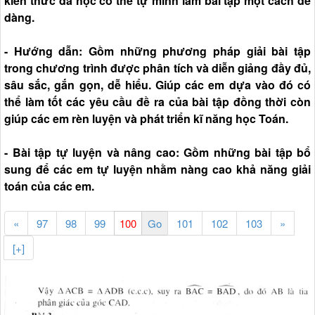
kiến thức đã học có thể tự mình làm bài tập một cách dễ
dàng.
- Hướng dẫn: Gồm những phương pháp giải bài tập
trong chương trình được phân tích và diễn giảng đầy đủ,
sâu sắc, gắn gọn, dễ hiểu. Giúp các em dựa vào đó có
thể làm tốt các yêu cầu đề ra của bài tập đồng thời còn
giúp các em rèn luyện và phát triển kĩ năng học Toán.
- Bài tập tự luyện và nâng cao: Gồm những bài tập bổ
sung để các em tự luyện nhằm nàng cao khả năng giải
toán của các em.
«
97
98
99
101
102
103
»
[+]