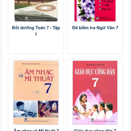
Bồi dưỡng Toán 7 - Tập
Đề kiểm tra Ngữ Văn 7
1
Âm nhạc và Mĩ thuật 7
Giáo dục công dân 7