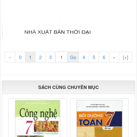
«
0
1
2
3
4
5
6
»
[+]
SÁCH CÙNG CHUYÊN MỤC