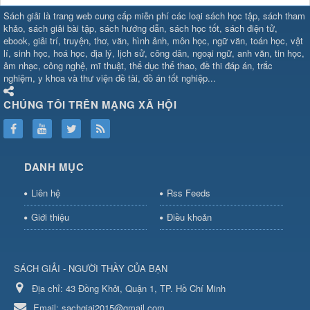
SHBET
⇔
789BET
⇔
Sách giải là trang web cung cấp miễn phí các loại sách học tập, sách tham
https://789betcom0.com/
⇔
https://hi88.baby/
⇔
https://fun88.social/
⇔
khảo, sách giải bài tập, sách hướng dẫn, sách học tốt, sách điện tử,
ebook, giải trí, truyện, thơ, văn, hình ảnh, môn học, ngữ văn, toán học, vật
cái OPEN88
⇔
CM88
⇔
u888
⇔
nổ
lí, sinh học, hoá học, địa lý, lịch sử, công dân, ngoại ngữ, anh văn, tin học,
hũ
⇔
https://gameb52a.club/
⇔
https://new88.biz/
⇔
https://new88.
âm nhạc, công nghệ, mĩ thuật, thể dục thể thao, đề thi đáp án, trắc
bài
⇔
bóng đá trực tiếp
⇔
fly88
nghiệm, y khoa và thư viện đề tài, đồ án tốt nghiệp...
select
⇔
https://xocdiaonline.ae
⇔
https://cm88.dad/
⇔
789bet
⇔
ht
hũ
⇔
F168
⇔
https://f168.tech/
⇔
cm88
⇔
https://hitclub88.studio/
CHÚNG TÔI TRÊN MẠNG XÃ HỘI
bet.com/
⇔
https://shbetz.net/
⇔
789WIN
⇔
BJ88
⇔
12bet
⇔
https
nha
cai
⇔
https://b52club.pizza
⇔
https://frasimondo.com
⇔
https://sc88
https://hitclubvn.ch/
⇔
91 club
⇔
55 club
⇔
8xbet
⇔
Tài xỉu
DANH MỤC
online
⇔
98win
⇔
https://hitclub.horse/
⇔
https://b52.clothing/
⇔
htt
nhà cái
⇔
hitclub
⇔
tài xỉu
⇔
iWin
⇔
Trang cá độ bóng đá
⇔
Kèo
Liên hệ
Rss Feeds
nhà
cái
⇔
https://xx88.vin/
⇔
bong88
⇔
nohu90
⇔
MM88
⇔
https://tt88
Giới thiệu
Điều khoản
hũ
⇔
https://fly88.deal/
⇔
https://sc88.locker/
⇔
https://keonhacai.d
⇔
BL555
⇔
KK55
⇔
BL555
⇔
sunwin đổi thưởng
⇔
https://qs88.ninja/
⇔
https://qs88.world/
⇔
https://rr88it.com/
SÁCH GIẢI - NGƯỜI THẦY CỦA BẠN
⇔
okfun
⇔
https://789bet.run/
⇔
S8
⇔
bắn cá đổi
thưởng
Địa chỉ:
⇔
bj88
43 Đồng Khởi, Quận 1, TP. Hồ Chí Minh
⇔
https://sc88.social/
⇔
hi88
⇔
sunwin
⇔
luongson1
số
Email:
sachgiai2015@gmail.com