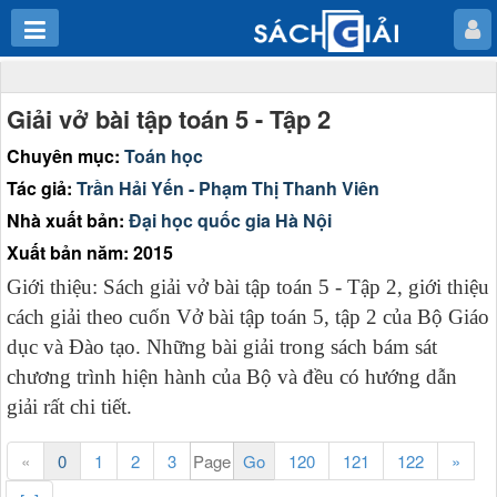
Giải vở bài tập toán 5 - Tập 2
Chuyên mục:
Toán học
Tác giả:
Trần Hải Yến - Phạm Thị Thanh Viên
Nhà xuất bản:
Đại học quốc gia Hà Nội
Xuất bản năm: 2015
Giới thiệu: Sách giải vở bài tập toán 5 - Tập 2, giới thiệu
cách giải theo cuốn Vở bài tập toán 5, tập 2 của Bộ Giáo
dục và Đào tạo. Những bài giải trong sách bám sát
chương trình hiện hành của Bộ và đều có hướng dẫn
giải rất chi tiết.
«
0
1
2
3
120
121
122
»