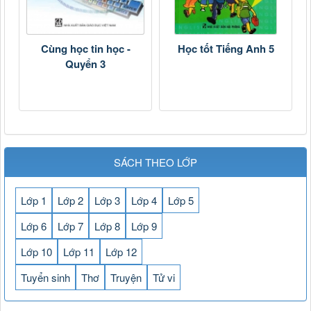
Cùng học tin học -
Học tốt Tiếng Anh 5
Quyển 3
SÁCH THEO LỚP
Lớp 1
Lớp 2
Lớp 3
Lớp 4
Lớp 5
Lớp 6
Lớp 7
Lớp 8
Lớp 9
Lớp 10
Lớp 11
Lớp 12
Tuyển sinh
Thơ
Truyện
Tử vi