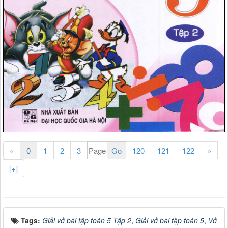
«
0
1
2
3
120
121
122
»
[+]
Tags:
Giải vở bài tập toán 5 Tập 2
,
Giải vở bài tập toán 5
,
Vở