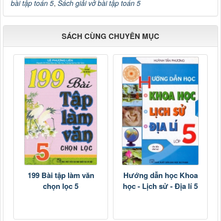
bài tập toán 5
,
Sách giải vở bài tập toán 5
SÁCH CÙNG CHUYÊN MỤC
199 Bài tập làm văn
Hướng dẫn học Khoa
chọn lọc 5
học - Lịch sử - Địa lí 5