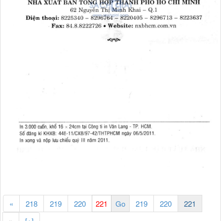
«
218
219
220
219
220
221
»
[+]