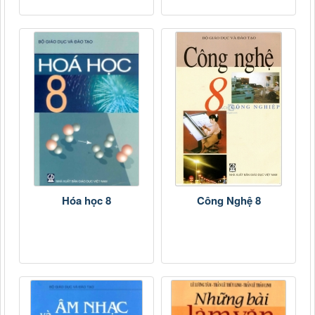
Hóa học 8
Công Nghệ 8