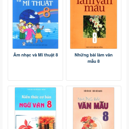
Âm nhạc và Mĩ thuật 8
Những bài làm văn
mẫu 8