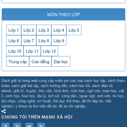
MÔN THEO LỚP
Lớp 1
Lớp 2
Lớp 3
Lớp 4
Lớp 5
Lớp 6
Lớp 7
Lớp 8
Lớp 9
Lớp 10
Lớp 11
Lớp 12
Trung cấp
Cao đẳng
Đại học
SHBET
⇔
78win
⇔
789BET
⇔
Sách giải là trang web cung cấp miễn phí các loại sách học tập, sách tham
https://789betcom0.com/
⇔
https://hi88.baby/
⇔
https://fun88.social/
⇔
khảo, sách giải bài tập, sách hướng dẫn, sách học tốt, sách điện tử,
ebook, giải trí, truyện, thơ, văn, hình ảnh, môn học, ngữ văn, toán học, vật
cái OPEN88
⇔
CM88
⇔
u888
⇔
nổ
lí, sinh học, hoá học, địa lý, lịch sử, công dân, ngoại ngữ, anh văn, tin học,
hũ
⇔
https://gameb52a.club/
⇔
https://taixiuonl.com/
⇔
https://new8
âm nhạc, công nghệ, mĩ thuật, thể dục thể thao, đề thi đáp án, trắc
bài
⇔
bóng đá trực tiếp
⇔
fly88
nghiệm, y khoa và thư viện đề tài, đồ án tốt nghiệp...
select
⇔
https://xocdiaonline.ae
⇔
https://cm88.dad/
⇔
789bet
⇔
ht
hũ
⇔
F168
⇔
https://f168.tech/
⇔
cm88
⇔
https://hitclub88.studio/
CHÚNG TÔI TRÊN MẠNG XÃ HỘI
bet.com/
⇔
https://shbetz.net/
⇔
789WIN
⇔
BJ88
⇔
12bet
⇔
https
nha