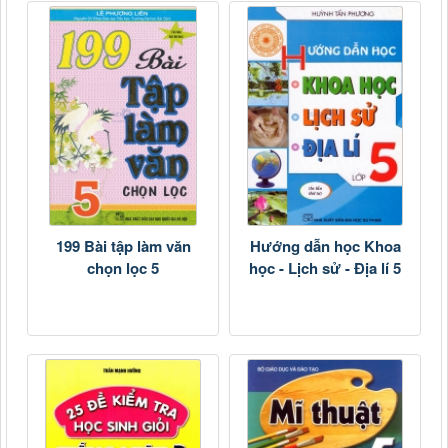
199 Bài tập làm văn
Hướng dẫn học Khoa
chọn lọc 5
học - Lịch sử - Địa lí 5