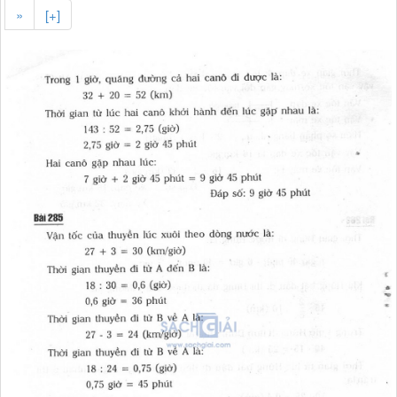
»
[+]