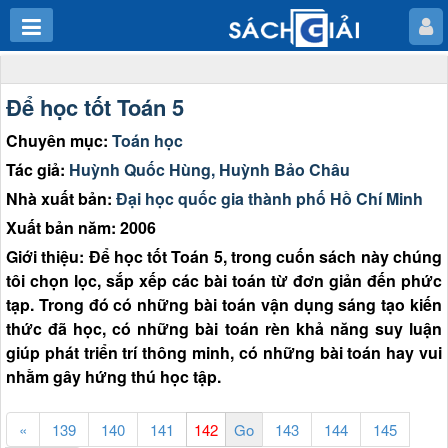
Để học tốt Toán 5
Chuyên mục:
Toán học
Tác giả:
Huỳnh Quốc Hùng, Huỳnh Bảo Châu
Nhà xuất bản:
Đại học quốc gia thành phố Hồ Chí Minh
Xuất bản năm: 2006
Giới thiệu: Để học tốt Toán 5, trong cuốn sách này chúng
tôi chọn lọc, sắp xếp các bài toán từ đơn giản đến phức
tạp. Trong đó có những bài toán vận dụng sáng tạo kiến
thức đã học, có những bài toán rèn khả năng suy luận
giúp phát triển trí thông minh, có những bài toán hay vui
nhằm gây hứng thú học tập.
«
139
140
141
143
144
145