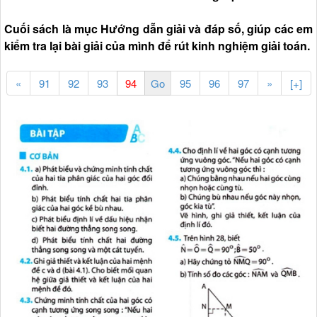
Cuối sách là mục Hướng dẫn giải và đáp số, giúp các em
kiểm tra lại bài giải của mình để rút kinh nghiệm giải toán.
«
91
92
93
95
96
97
»
[+]