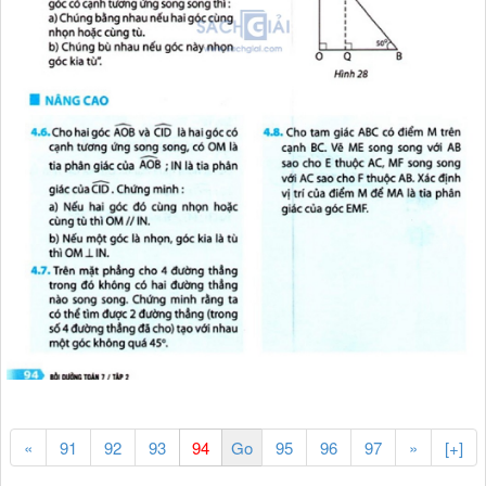
«
91
92
93
95
96
97
»
[+]