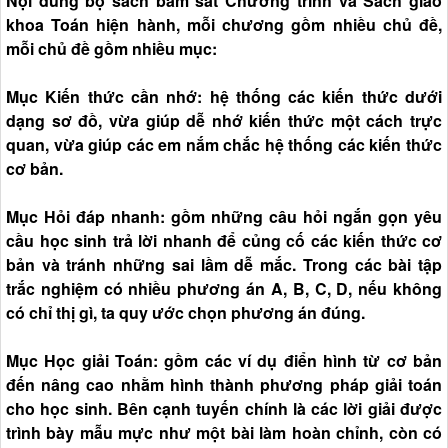
Nội dung bộ sách bám sát Chương trình và Sách giáo
khoa Toán hiện hành, mỗi chương gồm nhiều chủ đề,
mỗi chủ đề gồm nhiều mục:
Mục Kiến thức cần nhớ: hệ thống các kiến thức dưới
dạng sơ đồ, vừa giúp dễ nhớ kiến thức một cách trực
quan, vừa giúp các em nắm chắc hệ thống các kiến thức
cơ bản.
Mục Hỏi đáp nhanh: gồm những câu hỏi ngắn gọn yêu
cầu học sinh trả lời nhanh để củng cố các kiến thức cơ
bản và tránh những sai lầm dễ mắc. Trong các bài tập
trắc nghiệm có nhiều phương án A, B, C, D, nếu không
có chỉ thị gì, ta quy ước chọn phương án đúng.
Mục Học giải Toán: gồm các ví dụ điển hình từ cơ bản
đến nâng cao nhằm hình thành phương pháp giải toán
cho học sinh. Bên cạnh tuyến chính là các lời giải được
trình bày mẫu mực như một bài làm hoàn chỉnh, còn có