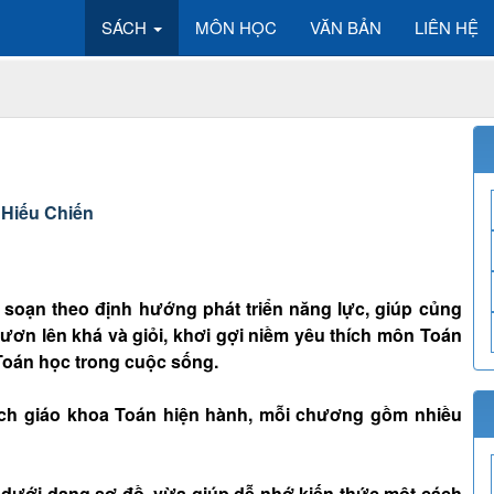
SÁCH
MÔN HỌC
VĂN BẢN
LIÊN HỆ
 Hiếu Chiến
n soạn theo định hướng phát triển năng lực, giúp củng
ươn lên khá và giỏi, khơi gợi niềm yêu thích môn Toán
Toán học trong cuộc sống.
ch giáo khoa Toán hiện hành, mỗi chương gồm nhiều
 dưới dạng sơ đồ, vừa giúp dễ nhớ kiến thức một cách