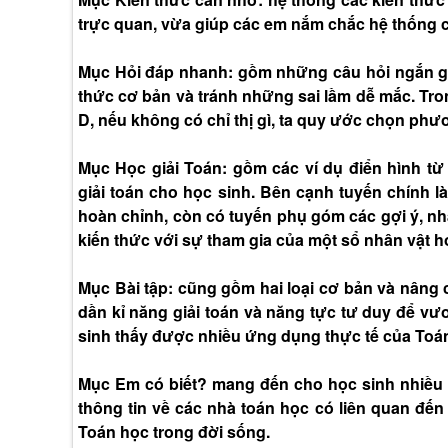
trực quan, vừa giúp các em nắm chắc hệ thống c
Mục Hỏi đáp nhanh: gồm những câu hỏi ngắn gọn
thức cơ bản và tránh những sai lầm dễ mắc. Tro
D, nếu không có chỉ thị gì, ta quy ước chọn ph
Mục Học giải Toán: gồm các ví dụ điển hình 
giải toán cho học sinh. Bên cạnh tuyến chính l
hoàn chỉnh, còn có tuyến phụ góm các gợi ý, nhận
kiến thức với sự tham gia của một sổ nhân vật 
Mục Bài tập: cũng gồm hai loại cơ bản và nâng 
dần kỉ năng giải toán và năng tực tư duy để vư
sinh thấy được nhiều ứng dụng thực tế của Toá
Mục Em có biết? mang đến cho học sinh nhiều 
thông tin về các nhà toán học có liên quan đế
Toán học trong đời sống.