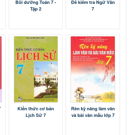
Bồi dưỡng Toán 7 -
Đề kiểm tra Ngữ Văn
Tập 2
7
7
Kiến thức cơ bản
Rèn kỹ năng làm văn
Lịch Sử 7
và bài văn mẫu lớp 7