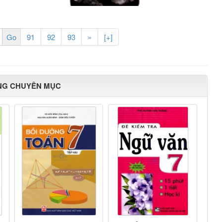
91
92
93
»
[+]
NG CHUYÊN MỤC