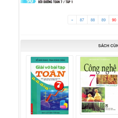
«
87
88
89
SÁCH CÙ