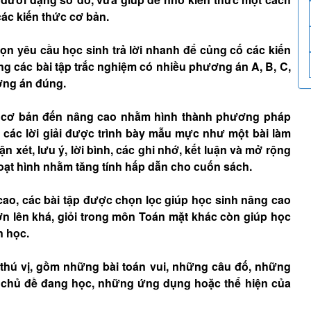
ác kiến thức cơ bản.
 yêu cầu học sinh trả lời nhanh để củng cố các kiến
ng các bài tập trắc nghiệm có nhiều phương án A, B, C,
ương án đúng.
từ cơ bản đến nâng cao nhằm hình thành phương pháp
à các lời giải được trình bày mẫu mực như một bài làm
 xét, lưu ý, lời bình, các ghi nhớ, kết luận và mở rộng
hoạt hình nhằm tăng tính hấp dẫn cho cuốn sách.
cao, các bài tập được chọn lọc giúp học sinh nâng cao
ơn lên khá, giỏi trong môn Toán mặt khác còn giúp học
n học.
thú vị, gồm những bài toán vui, những câu đố, những
n chủ đề đang học, những ứng dụng hoặc thể hiện của