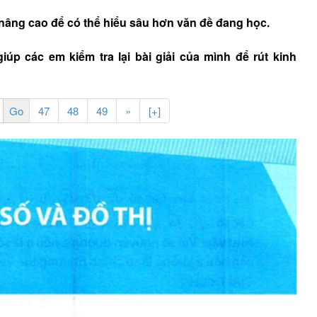
nâng cao để có thể hiểu sâu hơn văn đề đang học.
úp các em kiểm tra lại bài giải của mình để rút kinh
47
48
49
»
[+]