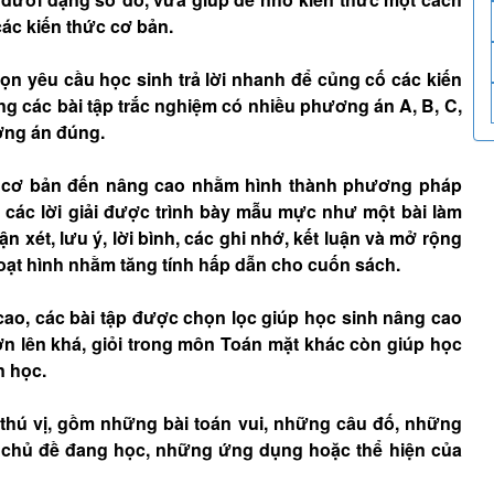
ác kiến thức cơ bản.
 yêu cầu học sinh trả lời nhanh để củng cố các kiến
ng các bài tập trắc nghiệm có nhiều phương án A, B, C,
ương án đúng.
từ cơ bản đến nâng cao nhằm hình thành phương pháp
à các lời giải được trình bày mẫu mực như một bài làm
 xét, lưu ý, lời bình, các ghi nhớ, kết luận và mở rộng
hoạt hình nhằm tăng tính hấp dẫn cho cuốn sách.
cao, các bài tập được chọn lọc giúp học sinh nâng cao
ơn lên khá, giỏi trong môn Toán mặt khác còn giúp học
n học.
thú vị, gồm những bài toán vui, những câu đố, những
n chủ đề đang học, những ứng dụng hoặc thể hiện của