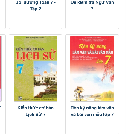
Bồi dưỡng Toán 7 -
Đề kiểm tra Ngữ Văn
Tập 2
7
7
Kiến thức cơ bản
Rèn kỹ năng làm văn
Lịch Sử 7
và bài văn mẫu lớp 7