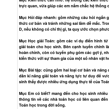
trực quan, vừa giúp các em nắm chắc hệ thống c
Mục Hỏi đáp nhanh: gồm những câu hỏi ngắn gọn
thức cơ bản và tránh những sai lầm dễ mắc. Tro
D, nếu không có chỉ thị gì, ta quy ước chọn ph
Mục Học giải Toán: gồm các ví dụ điển hình 
giải toán cho học sinh. Bên cạnh tuyến chính l
hoàn chỉnh, còn có tuyến phụ góm các gợi ý, nhận
kiến thức với sự tham gia của một sổ nhân vật 
Mục Bài tập: cũng gồm hai loại cơ bản và nâng 
dần kỉ năng giải toán và năng tực tư duy để vư
sinh thấy được nhiều ứng dụng thực tế của Toá
Mục Em có biết? mang đến cho học sinh nhiều 
thông tin về các nhà toán học có liên quan đế
Toán học trong đời sống.