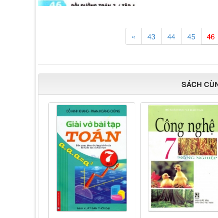
«
43
44
45
SÁCH CÙ