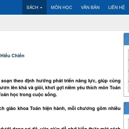
SÁCH
MÔN HỌC
VĂN BẢN
LIÊN HỆ
 Hiếu Chiến
n soạn theo định hướng phát triển năng lực, giúp củng
ươn lên khá và giỏi, khơi gợi niềm yêu thích môn Toán
Toán học trong cuộc sống.
ch giáo khoa Toán hiện hành, mỗi chương gồm nhiều
 dưới dạng sơ đồ, vừa giúp dễ nhớ kiến thức một cách