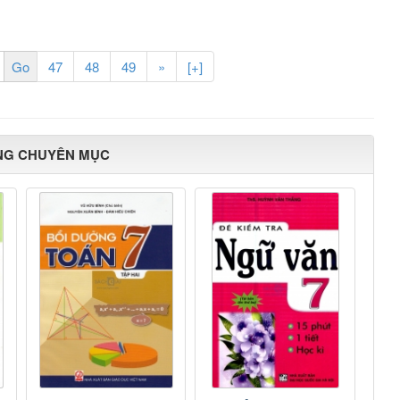
47
48
49
»
[+]
NG CHUYÊN MỤC