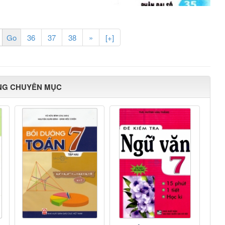
36
37
38
»
[+]
NG CHUYÊN MỤC