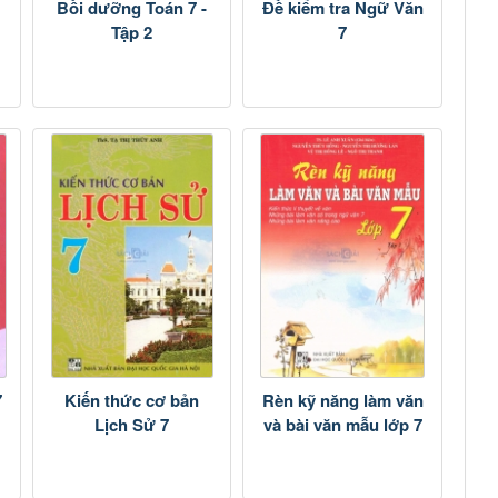
Bồi dưỡng Toán 7 -
Đề kiểm tra Ngữ Văn
Tập 2
7
7
Kiến thức cơ bản
Rèn kỹ năng làm văn
Lịch Sử 7
và bài văn mẫu lớp 7