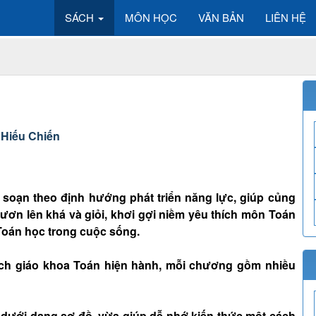
SÁCH
MÔN HỌC
VĂN BẢN
LIÊN HỆ
 Hiếu Chiến
n soạn theo định hướng phát triển năng lực, giúp củng
ươn lên khá và giỏi, khơi gợi niềm yêu thích môn Toán
Toán học trong cuộc sống.
ch giáo khoa Toán hiện hành, mỗi chương gồm nhiều
 dưới dạng sơ đồ, vừa giúp dễ nhớ kiến thức một cách