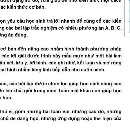
ác kiến thức cơ bản.
 yêu cầu học sinh trả lời nhanh để củng cố các kiến
ng các bài tập trắc nghiệm có nhiều phương án A, B, C,
ương án đúng.
từ cơ bản đến nâng cao nhằm hình thành phương pháp
à các lời giải được trình bày mẫu mực như một bài làm
 xét, lưu ý, lời bình, các ghi nhớ, kết luận và mở rộng
hoạt hình nhằm tăng tính hấp dẫn cho cuốn sách.
cao, các bài tập được chọn lọc giúp học sinh nâng cao
ơn lên khá, giỏi trong môn Toán mặt khác còn giúp học
n học.
thú vị, gồm những bài toán vui, những câu đố, những
n chủ đề đang học, những ứng dụng hoặc thể hiện của