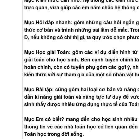
trực quan, vừa giúp các em nắm chắc hệ thống c
Mục Hỏi đáp nhanh: gồm những câu hỏi ngắn gọn
thức cơ bản và tránh những sai lầm dễ mắc. Tro
D, nếu không có chỉ thị gì, ta quy ước chọn ph
Mục Học giải Toán: gồm các ví dụ điển hình 
giải toán cho học sinh. Bên cạnh tuyến chính l
hoàn chỉnh, còn có tuyến phụ góm các gợi ý, nhận
kiến thức với sự tham gia của một sổ nhân vật 
Mục Bài tập: cũng gồm hai loại cơ bản và nâng 
dần kỉ năng giải toán và năng tực tư duy để vư
sinh thấy được nhiều ứng dụng thực tế của Toá
Mục Em có biết? mang đến cho học sinh nhiều 
thông tin về các nhà toán học có liên quan đế
Toán học trong đời sống.