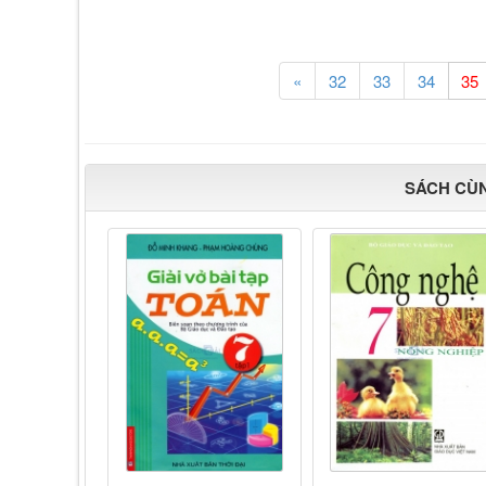
«
32
33
34
SÁCH CÙ