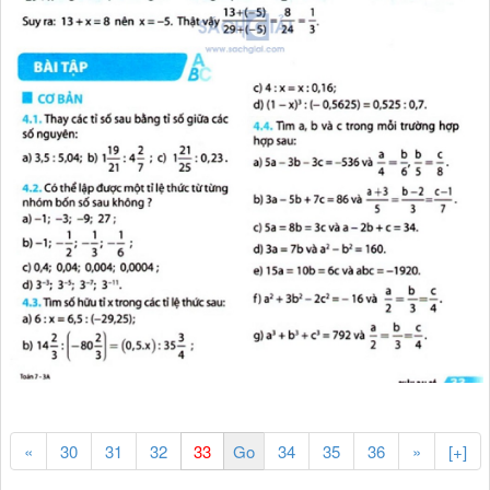
«
30
31
32
34
35
36
»
[+]