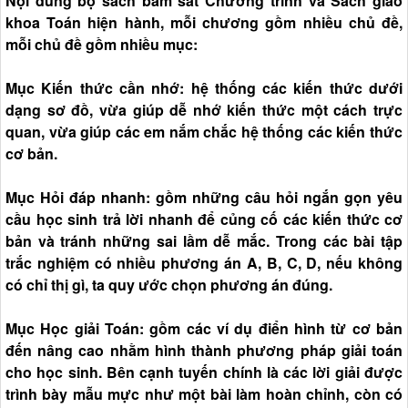
Nội dung bộ sách bám sát Chương trình và Sách giáo
khoa Toán hiện hành, mỗi chương gồm nhiều chủ đề,
mỗi chủ đề gồm nhiều mục:
Mục Kiến thức cần nhớ: hệ thống các kiến thức dưới
dạng sơ đồ, vừa giúp dễ nhớ kiến thức một cách trực
quan, vừa giúp các em nắm chắc hệ thống các kiến thức
cơ bản.
Mục Hỏi đáp nhanh: gồm những câu hỏi ngắn gọn yêu
cầu học sinh trả lời nhanh để củng cố các kiến thức cơ
bản và tránh những sai lầm dễ mắc. Trong các bài tập
trắc nghiệm có nhiều phương án A, B, C, D, nếu không
có chỉ thị gì, ta quy ước chọn phương án đúng.
Mục Học giải Toán: gồm các ví dụ điển hình từ cơ bản
đến nâng cao nhằm hình thành phương pháp giải toán
cho học sinh. Bên cạnh tuyến chính là các lời giải được
trình bày mẫu mực như một bài làm hoàn chỉnh, còn có