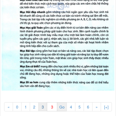
«
0
1
2
3
4
5
6
»
[+]