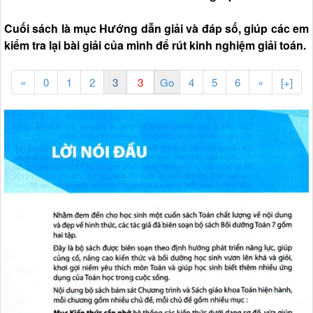
Cuối sách là mục Hướng dẫn giải và đáp số, giúp các em
kiểm tra lại bài giải của mình để rút kinh nghiệm giải toán.
«
0
1
2
3
4
5
6
»
[+]