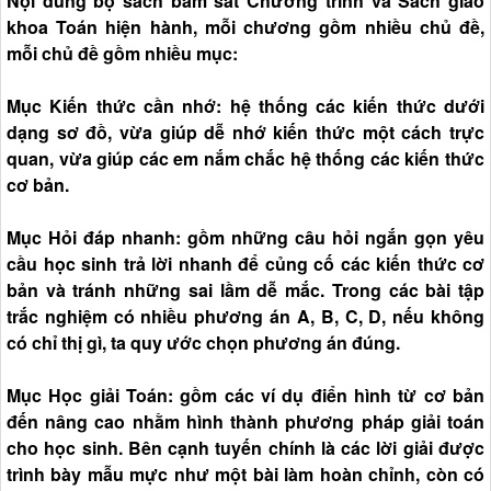
Nội dung bộ sách bám sát Chương trình và Sách giáo
khoa Toán hiện hành, mỗi chương gồm nhiều chủ đề,
mỗi chủ đề gồm nhiều mục:
Mục Kiến thức cần nhớ: hệ thống các kiến thức dưới
dạng sơ đồ, vừa giúp dễ nhớ kiến thức một cách trực
quan, vừa giúp các em nắm chắc hệ thống các kiến thức
cơ bản.
Mục Hỏi đáp nhanh: gồm những câu hỏi ngắn gọn yêu
cầu học sinh trả lời nhanh để củng cố các kiến thức cơ
bản và tránh những sai lầm dễ mắc. Trong các bài tập
trắc nghiệm có nhiều phương án A, B, C, D, nếu không
có chỉ thị gì, ta quy ước chọn phương án đúng.
Mục Học giải Toán: gồm các ví dụ điển hình từ cơ bản
đến nâng cao nhằm hình thành phương pháp giải toán
cho học sinh. Bên cạnh tuyến chính là các lời giải được
trình bày mẫu mực như một bài làm hoàn chỉnh, còn có