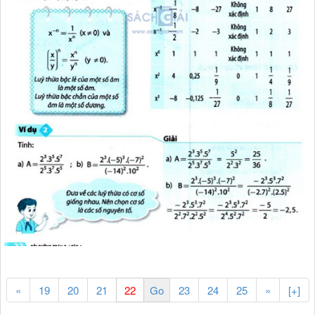
«
19
20
21
23
24
25
»
[+]