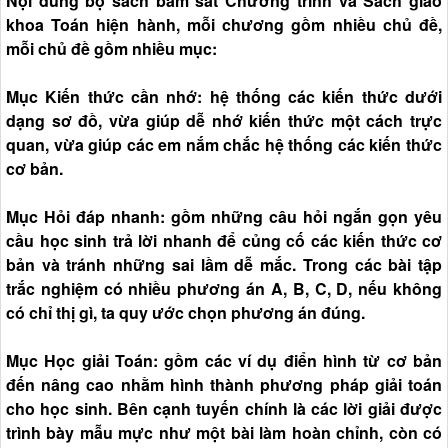
Nội dung bộ sách bám sát Chương trình và Sách giáo
khoa Toán hiện hành, mỗi chương gồm nhiều chủ đề,
mỗi chủ đề gồm nhiều mục:
Mục Kiến thức cần nhớ: hệ thống các kiến thức dưới
dạng sơ đồ, vừa giúp dễ nhớ kiến thức một cách trực
quan, vừa giúp các em nắm chắc hệ thống các kiến thức
cơ bản.
Mục Hỏi đáp nhanh: gồm những câu hỏi ngắn gọn yêu
cầu học sinh trả lời nhanh để củng cố các kiến thức cơ
bản và tránh những sai lầm dễ mắc. Trong các bài tập
trắc nghiệm có nhiều phương án A, B, C, D, nếu không
có chỉ thị gì, ta quy ước chọn phương án đúng.
Mục Học giải Toán: gồm các ví dụ điển hình từ cơ bản
đến nâng cao nhằm hình thành phương pháp giải toán
cho học sinh. Bên cạnh tuyến chính là các lời giải được
trình bày mẫu mực như một bài làm hoàn chỉnh, còn có