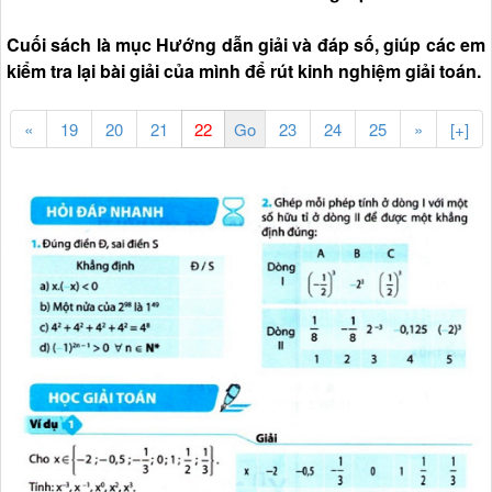
Cuối sách là mục Hướng dẫn giải và đáp số, giúp các em
kiểm tra lại bài giải của mình để rút kinh nghiệm giải toán.
«
19
20
21
23
24
25
»
[+]