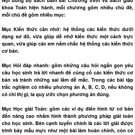
Nội dung bộ sách bám sát Chương trình và Sách giáo
khoa Toán hiện hành, mỗi chương gồm nhiều chủ đề,
mỗi chủ đề gồm nhiều mục:
Mục Kiến thức cần nhớ: hệ thống các kiến thức dưới
dạng sơ đồ, vừa giúp dễ nhớ kiến thức một cách trực
quan, vừa giúp các em nắm chắc hệ thống các kiến thức
cơ bản.
Mục Hỏi đáp nhanh: gồm những câu hỏi ngắn gọn yêu
cầu học sinh trả lời nhanh để củng cố các kiến thức cơ
bản và tránh những sai lầm dễ mắc. Trong các bài tập
trắc nghiệm có nhiều phương án A, B, C, D, nếu không
có chỉ thị gì, ta quy ước chọn phương án đúng.
Mục Học giải Toán: gồm các ví dụ điển hình từ cơ bản
đến nâng cao nhằm hình thành phương pháp giải toán
cho học sinh. Bên cạnh tuyến chính là các lời giải được
trình bày mẫu mực như một bài làm hoàn chỉnh, còn có