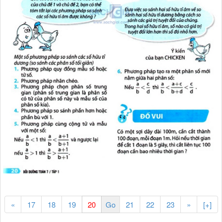
«
17
18
19
21
22
23
»
[+]