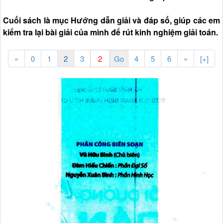
Cuối sách là mục Hướng dẫn giải và đáp số, giúp các em
kiểm tra lại bài giải của mình để rút kinh nghiệm giải toán.
«
0
1
2
3
4
5
6
»
[+]