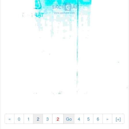
«
0
1
2
3
4
5
6
»
[+]