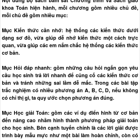
Nội dung bộ sách bám sát Chương trình và Sách giáo
khoa Toán hiện hành, mỗi chương gồm nhiều chủ đề,
mỗi chủ đề gồm nhiều mục:
Mục Kiến thức cần nhớ: hệ thống các kiến thức dưới
dạng sơ đồ, vừa giúp dễ nhớ kiến thức một cách trực
quan, vừa giúp các em nắm chắc hệ thống các kiến thức
cơ bản.
Mục Hỏi đáp nhanh: gồm những câu hỏi ngắn gọn yêu
cầu học sinh trả lời nhanh để củng cố các kiến thức cơ
bản và tránh những sai lầm dễ mắc. Trong các bài tập
trắc nghiệm có nhiều phương án A, B, C, D, nếu không
có chỉ thị gì, ta quy ước chọn phương án đúng.
Mục Học giải Toán: gồm các ví dụ điển hình từ cơ bản
đến nâng cao nhằm hình thành phương pháp giải toán
cho học sinh. Bên cạnh tuyến chính là các lời giải được
trình bày mẫu mực như một bài làm hoàn chỉnh, còn có