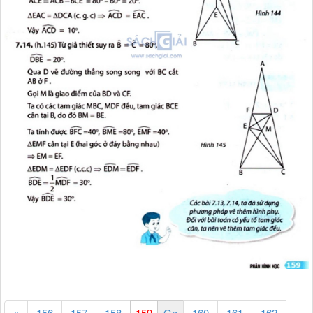
«
156
157
158
160
161
162