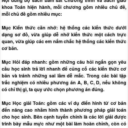
Nội dung bộ sách bám sát Chương trình và Sách giáo
khoa Toán hiện hành, mỗi chương gồm nhiều chủ đề,
mỗi chủ đề gồm nhiều mục:
Mục Kiến thức cần nhớ: hệ thống các kiến thức dưới
dạng sơ đồ, vừa giúp dễ nhớ kiến thức một cách trực
quan, vừa giúp các em nắm chắc hệ thống các kiến thức
cơ bản.
Mục Hỏi đáp nhanh: gồm những câu hỏi ngắn gọn yêu
cầu học sinh trả lời nhanh để củng cố các kiến thức cơ
bản và tránh những sai lầm dễ mắc. Trong các bài tập
trắc nghiệm có nhiều phương án A, B, C, D, nếu không
có chỉ thị gì, ta quy ước chọn phương án đúng.
Mục Học giải Toán: gồm các ví dụ điển hình từ cơ bản
đến nâng cao nhằm hình thành phương pháp giải toán
cho học sinh. Bên cạnh tuyến chính là các lời giải được
trình bày mẫu mực như một bài làm hoàn chỉnh, còn có