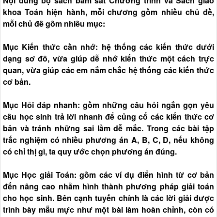
Nội dung bộ sách bám sát Chương trình và Sách giáo
khoa Toán hiện hành, mỗi chương gồm nhiều chủ đề,
mỗi chủ đề gồm nhiều mục:
Mục Kiến thức cần nhớ: hệ thống các kiến thức dưới
dạng sơ đồ, vừa giúp dễ nhớ kiến thức một cách trực
quan, vừa giúp các em nắm chắc hệ thống các kiến thức
cơ bản.
Mục Hỏi đáp nhanh: gồm những câu hỏi ngắn gọn yêu
cầu học sinh trả lời nhanh để củng cố các kiến thức cơ
bản và tránh những sai lầm dễ mắc. Trong các bài tập
trắc nghiệm có nhiều phương án A, B, C, D, nếu không
có chỉ thị gì, ta quy ước chọn phương án đúng.
Mục Học giải Toán: gồm các ví dụ điển hình từ cơ bản
đến nâng cao nhằm hình thành phương pháp giải toán
cho học sinh. Bên cạnh tuyến chính là các lời giải được
trình bày mẫu mực như một bài làm hoàn chỉnh, còn có