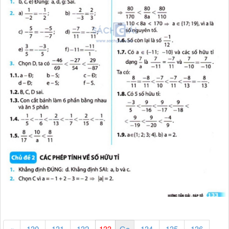
«
130
131
132
134
135
136