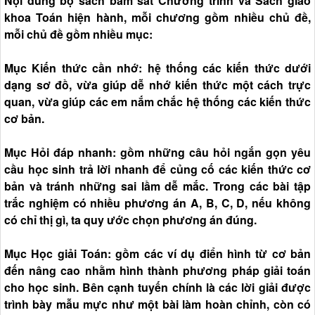
Nội dung bộ sách bám sát Chương trình và Sách giáo
khoa Toán hiện hành, mỗi chương gồm nhiều chủ đề,
mỗi chủ đề gồm nhiều mục:
Mục Kiến thức cần nhớ: hệ thống các kiến thức dưới
dạng sơ đồ, vừa giúp dễ nhớ kiến thức một cách trực
quan, vừa giúp các em nắm chắc hệ thống các kiến thức
cơ bản.
Mục Hỏi đáp nhanh: gồm những câu hỏi ngắn gọn yêu
cầu học sinh trả lời nhanh để củng cố các kiến thức cơ
bản và tránh những sai lầm dễ mắc. Trong các bài tập
trắc nghiệm có nhiều phương án A, B, C, D, nếu không
có chỉ thị gì, ta quy ước chọn phương án đúng.
Mục Học giải Toán: gồm các ví dụ điển hình từ cơ bản
đến nâng cao nhằm hình thành phương pháp giải toán
cho học sinh. Bên cạnh tuyến chính là các lời giải được
trình bày mẫu mực như một bài làm hoàn chỉnh, còn có