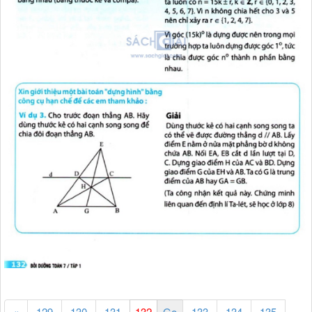
«
129
130
131
133
134
135