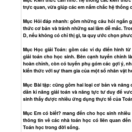
trực quan, vừa giúp các em nắm chắc hệ thống c
Mục Hỏi đáp nhanh: gồm những câu hỏi ngắn gọn
thức cơ bản và tránh những sai lầm dễ mắc. Tro
D, nếu không có chỉ thị gì, ta quy ước chọn ph
Mục Học giải Toán: gồm các ví dụ điển hình 
giải toán cho học sinh. Bên cạnh tuyến chính l
hoàn chỉnh, còn có tuyến phụ góm các gợi ý, nhận
kiến thức với sự tham gia của một sổ nhân vật 
Mục Bài tập: cũng gồm hai loại cơ bản và nâng 
dần kỉ năng giải toán và năng tực tư duy để vư
sinh thấy được nhiều ứng dụng thực tế của Toá
Mục Em có biết? mang đến cho học sinh nhiều 
thông tin về các nhà toán học có liên quan đế
Toán học trong đời sống.