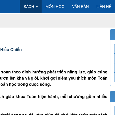
SÁCH
MÔN HỌC
VĂN BẢN
LIÊN HỆ
 Hiếu Chiến
n soạn theo định hướng phát triển năng lực, giúp củng
ươn lên khá và giỏi, khơi gợi niềm yêu thích môn Toán
Toán học trong cuộc sống.
ch giáo khoa Toán hiện hành, mỗi chương gồm nhiều
 dưới dạng sơ đồ, vừa giúp dễ nhớ kiến thức một cách