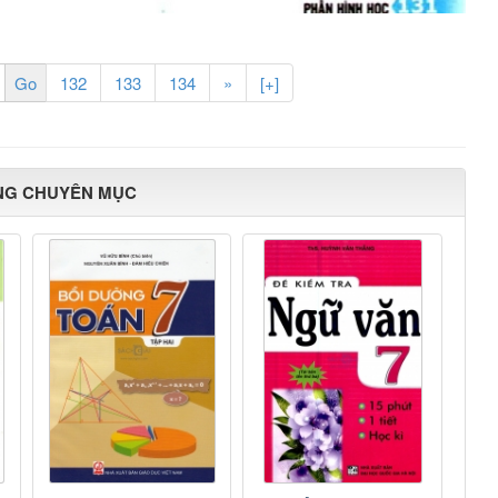
132
133
134
»
[+]
NG CHUYÊN MỤC