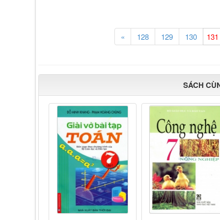
«
128
129
130
SÁCH CÙ