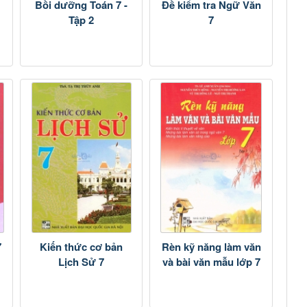
Bồi dưỡng Toán 7 -
Đề kiểm tra Ngữ Văn
Tập 2
7
7
Kiến thức cơ bản
Rèn kỹ năng làm văn
Lịch Sử 7
và bài văn mẫu lớp 7