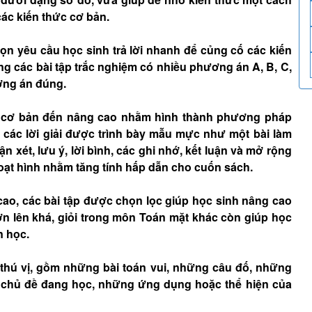
ác kiến thức cơ bản.
 yêu cầu học sinh trả lời nhanh để củng cố các kiến
ng các bài tập trắc nghiệm có nhiều phương án A, B, C,
ương án đúng.
từ cơ bản đến nâng cao nhằm hình thành phương pháp
à các lời giải được trình bày mẫu mực như một bài làm
 xét, lưu ý, lời bình, các ghi nhớ, kết luận và mở rộng
hoạt hình nhằm tăng tính hấp dẫn cho cuốn sách.
cao, các bài tập được chọn lọc giúp học sinh nâng cao
ơn lên khá, giỏi trong môn Toán mặt khác còn giúp học
n học.
thú vị, gồm những bài toán vui, những câu đố, những
n chủ đề đang học, những ứng dụng hoặc thể hiện của