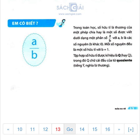
«
10
11
12
14
15
16
»
[+]