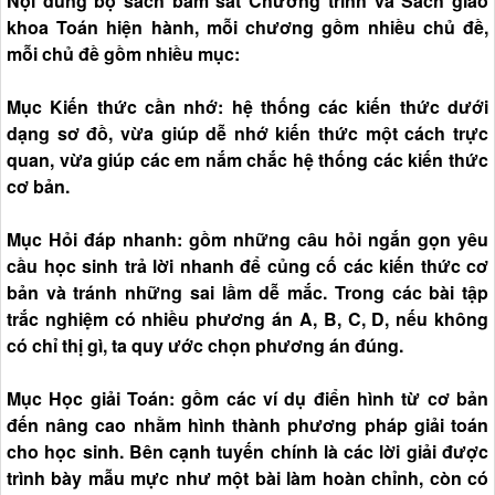
Nội dung bộ sách bám sát Chương trình và Sách giáo
khoa Toán hiện hành, mỗi chương gồm nhiều chủ đề,
mỗi chủ đề gồm nhiều mục:
Mục Kiến thức cần nhớ: hệ thống các kiến thức dưới
dạng sơ đồ, vừa giúp dễ nhớ kiến thức một cách trực
quan, vừa giúp các em nắm chắc hệ thống các kiến thức
cơ bản.
Mục Hỏi đáp nhanh: gồm những câu hỏi ngắn gọn yêu
cầu học sinh trả lời nhanh để củng cố các kiến thức cơ
bản và tránh những sai lầm dễ mắc. Trong các bài tập
trắc nghiệm có nhiều phương án A, B, C, D, nếu không
có chỉ thị gì, ta quy ước chọn phương án đúng.
Mục Học giải Toán: gồm các ví dụ điển hình từ cơ bản
đến nâng cao nhằm hình thành phương pháp giải toán
cho học sinh. Bên cạnh tuyến chính là các lời giải được
trình bày mẫu mực như một bài làm hoàn chỉnh, còn có