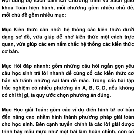
Nội dung bộ sách bám sát Chương trình và Sách giáo
khoa Toán hiện hành, mỗi chương gồm nhiều chủ đề,
mỗi chủ đề gồm nhiều mục:
Mục Kiến thức cần nhớ: hệ thống các kiến thức dưới
dạng sơ đồ, vừa giúp dễ nhớ kiến thức một cách trực
quan, vừa giúp các em nắm chắc hệ thống các kiến thức
cơ bản.
Mục Hỏi đáp nhanh: gồm những câu hỏi ngắn gọn yêu
cầu học sinh trả lời nhanh để củng cố các kiến thức cơ
bản và tránh những sai lầm dễ mắc. Trong các bài tập
trắc nghiệm có nhiều phương án A, B, C, D, nếu không
có chỉ thị gì, ta quy ước chọn phương án đúng.
Mục Học giải Toán: gồm các ví dụ điển hình từ cơ bản
đến nâng cao nhằm hình thành phương pháp giải toán
cho học sinh. Bên cạnh tuyến chính là các lời giải được
trình bày mẫu mực như một bài làm hoàn chỉnh, còn có