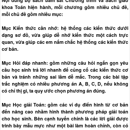
Nội dung bộ sách bám sát Chương trình và Sách giáo
khoa Toán hiện hành, mỗi chương gồm nhiều chủ đề,
mỗi chủ đề gồm nhiều mục:
Mục Kiến thức cần nhớ: hệ thống các kiến thức dưới
dạng sơ đồ, vừa giúp dễ nhớ kiến thức một cách trực
quan, vừa giúp các em nắm chắc hệ thống các kiến thức
cơ bản.
Mục Hỏi đáp nhanh: gồm những câu hỏi ngắn gọn yêu
cầu học sinh trả lời nhanh để củng cố các kiến thức cơ
bản và tránh những sai lầm dễ mắc. Trong các bài tập
trắc nghiệm có nhiều phương án A, B, C, D, nếu không
có chỉ thị gì, ta quy ước chọn phương án đúng.
Mục Học giải Toán: gồm các ví dụ điển hình từ cơ bản
đến nâng cao nhằm hình thành phương pháp giải toán
cho học sinh. Bên cạnh tuyến chính là các lời giải được
trình bày mẫu mực như một bài làm hoàn chỉnh, còn có