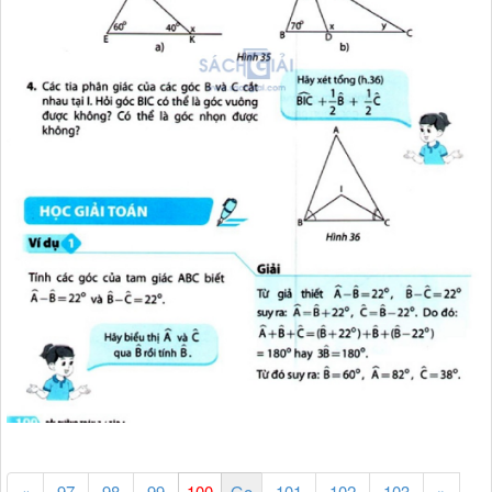
«
97
98
99
101
102
103
»