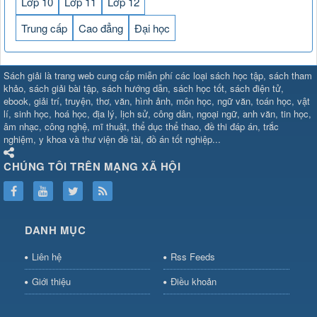
Lớp 10
Lớp 11
Lớp 12
Trung cấp
Cao đẳng
Đại học
SHBET
⇔
789BET
⇔
Sách giải là trang web cung cấp miễn phí các loại sách học tập, sách tham
https://789betcom0.com/
⇔
https://hi88.baby/
⇔
https://fun88.social/
⇔
khảo, sách giải bài tập, sách hướng dẫn, sách học tốt, sách điện tử,
ebook, giải trí, truyện, thơ, văn, hình ảnh, môn học, ngữ văn, toán học, vật
cái OPEN88
⇔
CM88
⇔
u888
⇔
nổ
lí, sinh học, hoá học, địa lý, lịch sử, công dân, ngoại ngữ, anh văn, tin học,
hũ
⇔
https://gameb52a.club/
⇔
https://new88.biz/
⇔
https://new88.
âm nhạc, công nghệ, mĩ thuật, thể dục thể thao, đề thi đáp án, trắc
bài
⇔
bóng đá trực tiếp
⇔
fly88
nghiệm, y khoa và thư viện đề tài, đồ án tốt nghiệp...
select
⇔
https://xocdiaonline.ae
⇔
https://cm88.dad/
⇔
789bet
⇔
ht
hũ
⇔
F168
⇔
https://f168.tech/
⇔
cm88
⇔
https://hitclub88.studio/
CHÚNG TÔI TRÊN MẠNG XÃ HỘI
bet.com/
⇔
https://shbetz.net/
⇔
789WIN
⇔
BJ88
⇔
12bet
⇔
https
nha
cai
⇔
https://b52club.pizza
⇔
https://frasimondo.com
⇔
https://sc88
https://hitclubvn.ch/
⇔
91 club
⇔
55 club
⇔
8xbet
⇔
Tài xỉu
DANH MỤC
online
⇔
98win
⇔
https://hitclub.horse/
⇔
https://b52.clothing/
⇔
htt
nhà cái
⇔
hitclub
⇔
tài xỉu
⇔
iWin
⇔
Trang cá độ bóng đá
⇔
Kèo
Liên hệ
Rss Feeds
nhà
cái
⇔
https://xx88.vin/
⇔
bong88
⇔
nohu90
⇔
MM88
⇔
https://tt88
Giới thiệu
Điều khoản
hũ
⇔
https://fly88.deal/
⇔
https://sc88.locker/
⇔
https://keonhacai.d
⇔
BL555
⇔
KK55
⇔
BL555
⇔
sunwin đổi thưởng