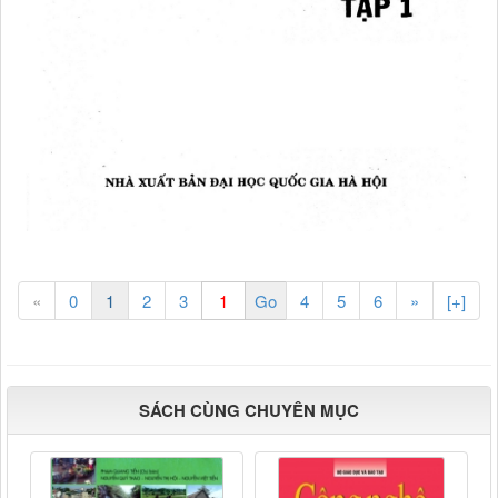
«
0
1
2
3
4
5
6
»
[+]
SÁCH CÙNG CHUYÊN MỤC