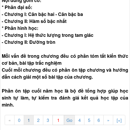
Nội dung gồm có:
* Phần đại số:
- Chương I: Căn bậc hai - Căn bậc ba
- Chương II: Hàm số bậc nhất
* Phần hình học:
- Chương I: Hệ thức lượng trong tam giác
- Chương II: Đường tròn
Mỗi vấn đề trong chương đều có phần tóm tắt kiến thức
cơ bản, bài tập trắc nghiệm
Cuối mỗi chương đều có phần ôn tập chương và hướng
dẫn cách giải một số bài tập của chương.
Phần ôn tập cuối năm học là bộ đề tổng hợp giúp học
sinh tự làm, tự kiểm tra đánh giá kết quả học tập của
mình.
«
0
1
2
3
4
5
6
»
[+]