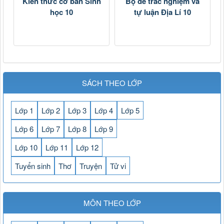
Kiến thức cơ bản Sinh
Bộ đề trắc nghiệm và
học 10
tự luận Địa Lí 10
SÁCH THEO LỚP
Lớp 1
Lớp 2
Lớp 3
Lớp 4
Lớp 5
Lớp 6
Lớp 7
Lớp 8
Lớp 9
Lớp 10
Lớp 11
Lớp 12
Tuyển sinh
Thơ
Truyện
Tử vi
MÔN THEO LỚP