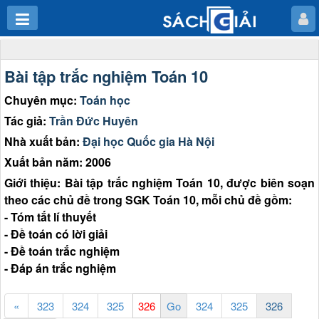
Bài tập trắc nghiệm Toán 10
Chuyên mục:
Toán học
Tác giả:
Trần Đức Huyên
Nhà xuất bản:
Đại học Quốc gia Hà Nội
Xuất bản năm: 2006
Giới thiệu: Bài tập trắc nghiệm Toán 10, được biên soạn
theo các chủ đề trong SGK Toán 10, mỗi chủ đề gồm:
- Tóm tắt lí thuyết
- Đề toán có lời giải
- Đề toán trắc nghiệm
- Đáp án trắc nghiệm
«
323
324
325
324
325
326