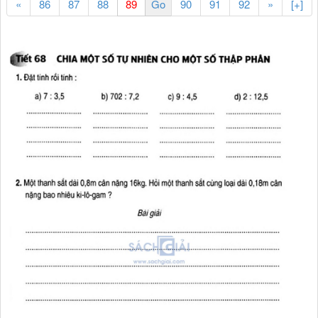
«
86
87
88
90
91
92
»
[+]