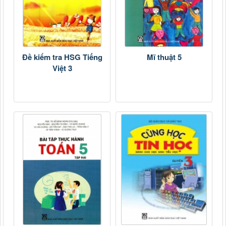
Đề kiểm tra HSG Tiếng
Mĩ thuật 5
Việt 3