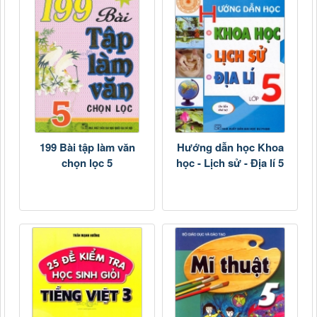
199 Bài tập làm văn
Hướng dẫn học Khoa
chọn lọc 5
học - Lịch sử - Địa lí 5