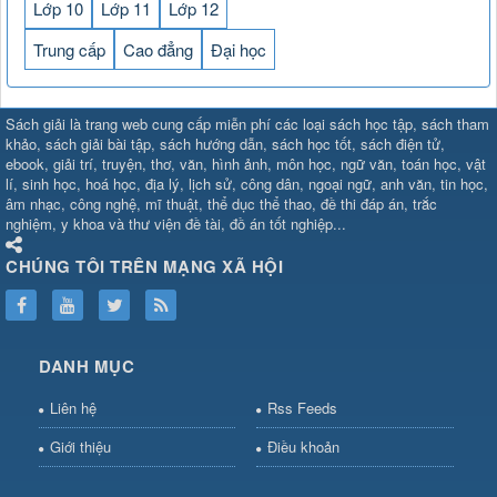
Lớp 10
Lớp 11
Lớp 12
Trung cấp
Cao đẳng
Đại học
SHBET
⇔
789BET
⇔
Sách giải là trang web cung cấp miễn phí các loại sách học tập, sách tham
https://789betcom0.com/
⇔
https://hi88.baby/
⇔
https://fun88.social/
⇔
khảo, sách giải bài tập, sách hướng dẫn, sách học tốt, sách điện tử,
ebook, giải trí, truyện, thơ, văn, hình ảnh, môn học, ngữ văn, toán học, vật
cái OPEN88
⇔
CM88
⇔
u888
⇔
nổ
lí, sinh học, hoá học, địa lý, lịch sử, công dân, ngoại ngữ, anh văn, tin học,
hũ
⇔
https://gameb52a.club/
⇔
https://new88.biz/
⇔
https://new88.
âm nhạc, công nghệ, mĩ thuật, thể dục thể thao, đề thi đáp án, trắc
bài
⇔
bóng đá trực tiếp
⇔
fly88
nghiệm, y khoa và thư viện đề tài, đồ án tốt nghiệp...
select
⇔
https://xocdiaonline.ae
⇔
https://cm88.dad/
⇔
789bet
⇔
ht
hũ
⇔
F168
⇔
https://f168.tech/
⇔
cm88
⇔
https://hitclub88.studio/
CHÚNG TÔI TRÊN MẠNG XÃ HỘI
bet.com/
⇔
https://shbetz.net/
⇔
789WIN
⇔
BJ88
⇔
12bet
⇔
https
nha
cai
⇔
U888
⇔
https://b52club.pizza
⇔
https://frasimondo.com
⇔
ht
https://hitclubvn.ch/
⇔
91 club
⇔
55 club
⇔
8xbet
⇔
Tài xỉu
DANH MỤC
online
⇔
98win
⇔
https://hitclub.horse/
⇔
https://b52.clothing/
⇔
htt
nhà cái
⇔
hitclub
⇔
tài xỉu
⇔
iWin
⇔
Trang cá độ bóng đá
⇔
Kèo
Liên hệ
Rss Feeds
nhà
cái
⇔
https://xx88.vin/
⇔
bong88
⇔
nohu90
⇔
MM88
⇔
https://tt88
Giới thiệu
Điều khoản
hũ
⇔
https://fly88.deal/
⇔
https://sc88.locker/
⇔
https://keonhacai.d
⇔
BL555
⇔
KK55
⇔
BL555
⇔
sunwin đổi thưởng