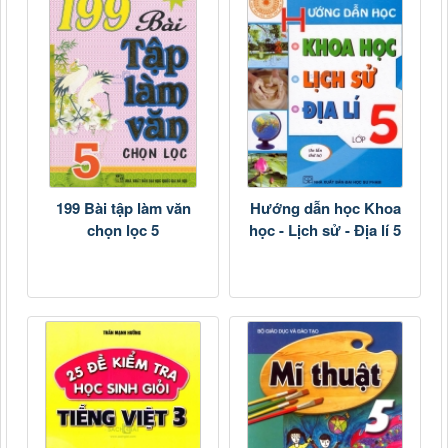
199 Bài tập làm văn
Hướng dẫn học Khoa
chọn lọc 5
học - Lịch sử - Địa lí 5