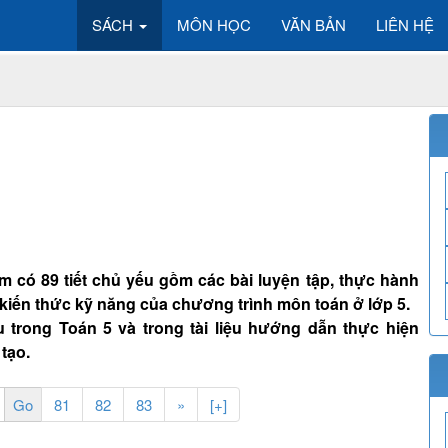
SÁCH
MÔN HỌC
VĂN BẢN
LIÊN HỆ
ồm có 89 tiết chủ yếu gồm các bài luyện tập, thực hành
kiến thức kỹ năng của chương trình môn toán ở lớp 5.
 trong Toán 5 và trong tài liệu hướng dẫn thực hiện
tạo.
81
82
83
»
[+]