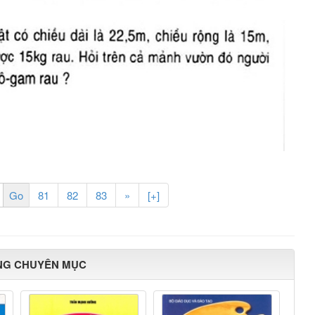
81
82
83
»
[+]
NG CHUYÊN MỤC