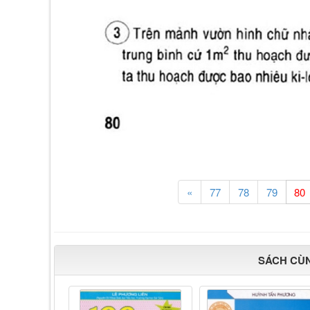
«
77
78
79
SÁCH CÙ