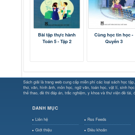
Bài tập thực hành
Cùng học tin học -
Toán 5 - Tập 2
Quyển 3
SHBET
⇔
78win
⇔
789BET
⇔
Sách giải là trang web cung cấp miễn phí các loại sách học tập, 
https://789betcom0.com/
⇔
https://hi88.baby/
⇔
https://fun
thơ, văn, hình ảnh, môn học, ngữ văn, toán học, vật lí, sinh học
thể thao, đề thi đáp án, trắc nghiệm, y khoa và thư viện đề tài, đ
cái OPEN88
⇔
CM88
⇔
u888
⇔
nổ
hũ
⇔
https://gameb52a.club/
⇔
https://taixiuonl.com/
⇔
h
bài
⇔
bóng đá trực tiếp
⇔
fly88 select
⇔
https://xocdiaon
DANH MỤC
hũ
⇔
F168
⇔
https://f168.tech/
⇔
cm88
⇔
https://hitclu
bet.com/
⇔
https://shbetz.net/
⇔
789WIN
⇔
BJ88
⇔
12b
Liên hệ
Rss Feeds
nha
Giới thiệu
Điều khoản
cai
⇔
U888
⇔
https://b52club.pizza
⇔
https://frasimond