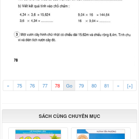
«
75
76
77
79
80
81
»
[+]
SÁCH CÙNG CHUYÊN MỤC