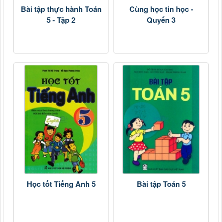
Bài tập thực hành Toán
Cùng học tin học -
5 - Tập 2
Quyển 3
Học tốt Tiếng Anh 5
Bài tập Toán 5