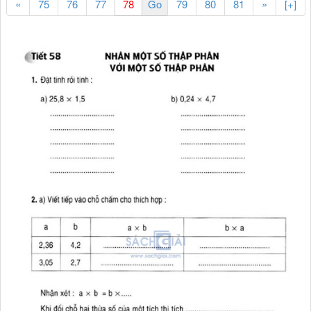
«
75
76
77
79
80
81
»
[+]