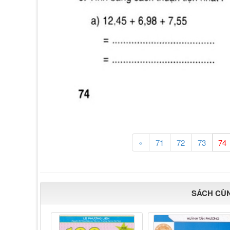
«
71
72
73
SÁCH CÙ