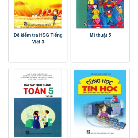
Đề kiểm tra HSG Tiếng
Mĩ thuật 5
Việt 3