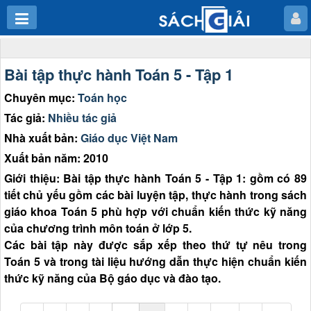
Bài tập thực hành Toán 5 - Tập 1
Chuyên mục:
Toán học
Tác giả:
Nhiều tác giả
Nhà xuất bản:
Giáo dục Việt Nam
Xuất bản năm: 2010
Giới thiệu: Bài tập thực hành Toán 5 - Tập 1: gồm có 89
tiết chủ yếu gồm các bài luyện tập, thực hành trong sách
giáo khoa Toán 5 phù hợp với chuẩn kiến thức kỹ năng
của chương trình môn toán ở lớp 5.
Các bài tập này được sắp xếp theo thứ tự nêu trong
Toán 5 và trong tài liệu hướng dẫn thực hiện chuẩn kiến
thức kỹ năng của Bộ gáo dục và đào tạo.