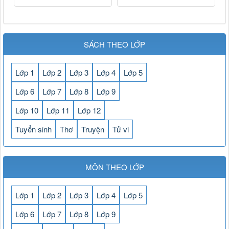
SÁCH THEO LỚP
Lớp 1
Lớp 2
Lớp 3
Lớp 4
Lớp 5
Lớp 6
Lớp 7
Lớp 8
Lớp 9
Lớp 10
Lớp 11
Lớp 12
Tuyển sinh
Thơ
Truyện
Tử vi
MÔN THEO LỚP
Lớp 1
Lớp 2
Lớp 3
Lớp 4
Lớp 5
Lớp 6
Lớp 7
Lớp 8
Lớp 9