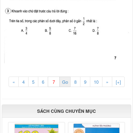
«
4
5
6
8
9
10
»
[+]
SÁCH CÙNG CHUYÊN MỤC