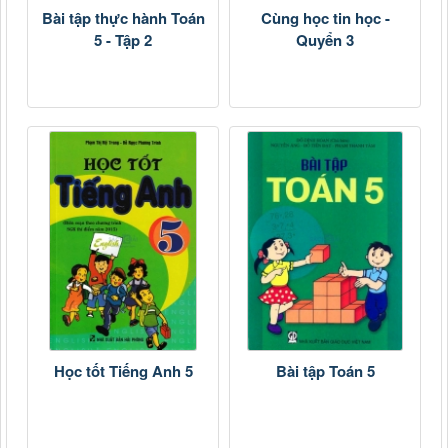
Bài tập thực hành Toán
Cùng học tin học -
5 - Tập 2
Quyển 3
Học tốt Tiếng Anh 5
Bài tập Toán 5