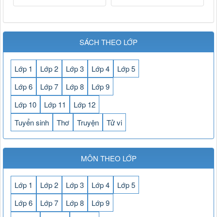
SÁCH THEO LỚP
Lớp 1
Lớp 2
Lớp 3
Lớp 4
Lớp 5
Lớp 6
Lớp 7
Lớp 8
Lớp 9
Lớp 10
Lớp 11
Lớp 12
Tuyển sinh
Thơ
Truyện
Tử vi
MÔN THEO LỚP
Lớp 1
Lớp 2
Lớp 3
Lớp 4
Lớp 5
Lớp 6
Lớp 7
Lớp 8
Lớp 9