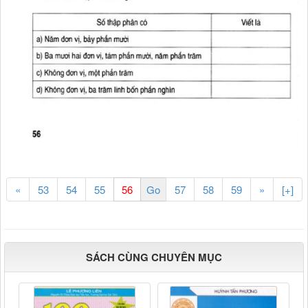
«
53
54
55
57
58
59
»
[+]
SÁCH CÙNG CHUYÊN MỤC