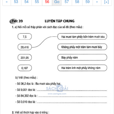
«
53
54
55
57
58
59
»
[+]