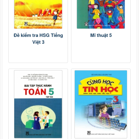
Đề kiểm tra HSG Tiếng
Mĩ thuật 5
Việt 3